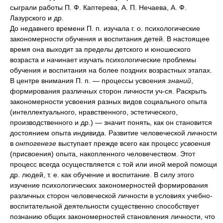
сыграли работы П. Ф. Каптерева, А. П. Нечаева, А. Ф.
Лазурского и др.
До недавнего времени П. п. изучала г. о. психологические
закономерности обучения и воспитания детей. В настоящее
время она выходит за пределы детского и юношеского
возраста и начинает изучать психологические проблемы
обучения и воспитания на более поздних возрастных этапах.
В центре внимания П. п. — процессы усвоения
знаний
,
формирования различных сторон личности уч-ся. Раскрыть
закономерности усвоения разных видов социального опыта
(интеллектуального, нравственного, эстетического,
производственного и др.) — значит понять, как он становится
достоянием опыта индивида. Развитие человеческой личности
в
онтогенезе
выступает прежде всего как процесс
усвоения
(присвоения) опыта, накопленного человечеством. Этот
процесс всегда осуществляется с той или иной мерой помощи
др. людей, т. е. как обучение и воспитание. В силу этого
изучение психологических закономерностей формирования
различных сторон человеческой личности в условиях учебно-
воспитательной деятельности существенно способствует
познанию общих закономерностей становления личности, что