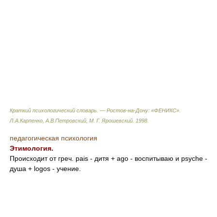
Краткий психологический словарь. — Ростов-на-Дону: «ФЕНИКС»
.
Л.А.Карпенко, А.В.Петровский, М. Г. Ярошевский
.
1998
.
педагогическая психология
Этимология.
Происходит от греч. pais - дитя + agо - воспитываю и psyche -
душа + logos - учение.