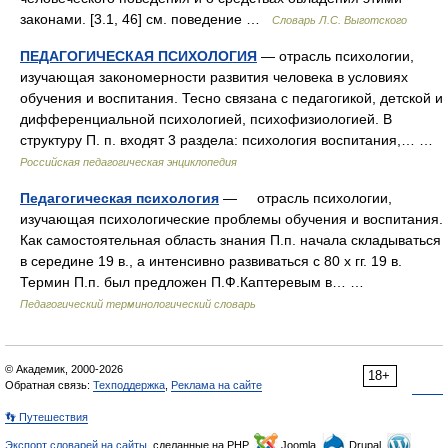
законами. [3.1, 46] см. поведение …
Словарь Л.С. Выготского
ПЕДАГОГИЧЕСКАЯ ПСИХОЛОГИЯ
— отрасль психологии,
изучающая закономерности развития человека в условиях
обучения и воспитания. Тесно связана с педагогикой, детской и
дифференциальной психологией, психофизиологией. В
структуру П. п. входят 3 раздела: психология воспитания,… …
Российская педагогическая энциклопедия
Педагогическая психология
— отрасль психологии,
изучающая психологические проблемы обучения и воспитания.
Как самостоятельная область знания П.п. начала складываться
в середине 19 в., а интенсивно развиваться с 80 х гг. 19 в.
Термин П.п. был предложен П.Ф.Каптеревым в… …
Педагогический терминологический словарь
© Академик, 2000-2026
18+
Обратная связь:
Техподдержка
,
Реклама на сайте
👣 Путешествия
Экспорт словарей на сайты
, сделанные на PHP,
Joomla,
Drupal,