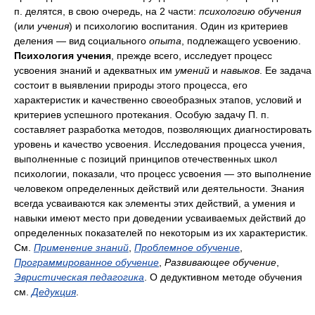
п. делятся, в свою очередь, на 2 части:
психологию обучения
(или
учения
) и психологию воспитания. Один из критериев
деления — вид социального
опыта
, подлежащего усвоению.
Психология учения
, прежде всего, исследует процесс
усвоения знаний и адекватных им
умений
и
навыков
. Ее задача
состоит в выявлении природы этого процесса, его
характеристик и качественно своеобразных этапов, условий и
критериев успешного протекания. Особую задачу П. п.
составляет разработка методов, позволяющих диагностировать
уровень и качество усвоения. Исследования процесса учения,
выполненные с позиций принципов отечественных школ
психологии, показали, что процесс усвоения — это выполнение
человеком определенных действий или деятельности. Знания
всегда усваиваются как элементы этих действий, а умения и
навыки имеют место при доведении усваиваемых действий до
определенных показателей по некоторым из их характеристик.
См.
Применение знаний
,
Проблемное обучение
,
Программированное обучение
,
Развивающее обучение
,
Эвристическая педагогика
. О дедуктивном методе обучения
см.
Дедукция
.