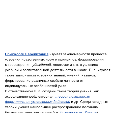
Психология воспитания
изучает закономерности процесса
усвоения нравственных норм и принципов, формирования
мировоззрения,
убеждений
,
привычек
и т. п. в условиях
учебной и воспитательной деятельности в школе. П. п. изучает
также зависимость усвоения знаний, умений, навыков,
формирование различных свойств личности от
индивидуальных особенностей уч-ся.
В отечественной П. п. созданы такие теории учения, как
ассоциативно-рефлекторная,
теория поэтапного
формирования умственных действий
и др. Среди западных
теорий учения наибольшее распространение получила
бихевиористическая теория (см.
Бихевиоризм
,
Учение
).