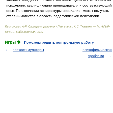
учебных заведений. Обычно они имеют диплом с отличием по
психологии, квалификацию преподавателя и соответствующий
опыт. По окончании аспирантуры специалист может получить
степень магистра в области педагогической психологии.
Психология. А-Я. Словарь-справочник / Пер. с англ. К. С. Ткаченко. — М.: ФАИР-
ПРЕСС
.
Майк Кордуэлл
.
2000
.
Игры ⚽
Поможем решить контрольную работу
психостимуляторы
психофизическая
проблема