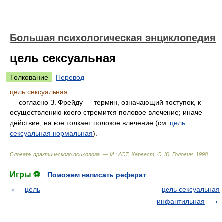
Большая психологическая энциклопедия
цель сексуальная
Толкование
Перевод
цель сексуальная
— согласно З. Фрейду — термин, означающий поступок, к
осуществлению коего стремится половое влечение; иначе —
действие, на кое толкает половое влечение (
см.
цель
сексуальная нормальная
).
Словарь практического психолога. — М.: АСТ, Харвест
.
С. Ю. Головин
.
1998
.
Игры ⚽
Поможем написать реферат
цель
цель сексуальная
инфантильная