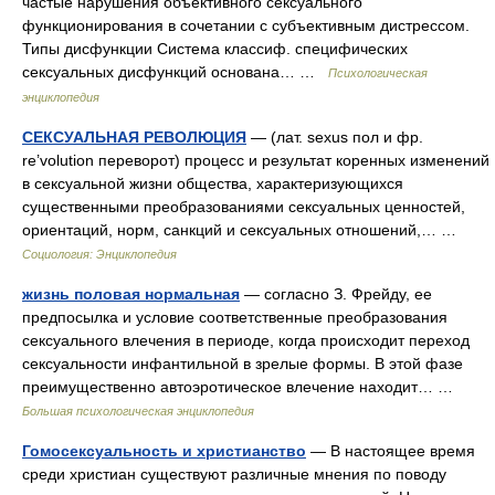
частые нарушения объективного сексуального
функционирования в сочетании с субъективным дистрессом.
Типы дисфункции Система классиф. специфических
сексуальных дисфункций основана… …
Психологическая
энциклопедия
СЕКСУАЛЬНАЯ РЕВОЛЮЦИЯ
— (лат. sexus пол и фр.
rе’volution переворот) процесс и результат коренных изменений
в сексуальной жизни общества, характеризующихся
существенными преобразованиями сексуальных ценностей,
ориентаций, норм, санкций и сексуальных отношений,… …
Социология: Энциклопедия
жизнь половая нормальная
— согласно З. Фрейду, ее
предпосылка и условие соответственные преобразования
сексуального влечения в периоде, когда происходит переход
сексуальности инфантильной в зрелые формы. В этой фазе
преимущественно автоэротическое влечение находит… …
Большая психологическая энциклопедия
Гомосексуальность и христианство
— В настоящее время
среди христиан существуют различные мнения по поводу