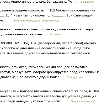
ерность Андрогинность Шкала Бенджамина Фет …
Википедия
ение и раздельнополость..... 162 Численное соотношение
....... 16 4 Развитие признаков пола............. 167 Стимуляция
ление… …
Большая медицинская энциклопедия
еренаправляется сюда; см. также другие значения. Запрос
е другие значения. Человек …
Википедия
РАЩЕНИЯ. Под П. и. (перверсиями, парафилией) обычно
 способа осуществления полового влечения, когда либо
нное выявление одного из компонентов либо сексуальное… …
ость (graviditas) физиологический процесс развития в
летки, в результате которого формируется плод, способный к
одновременное развитие двух и более …
Медицинская
ксуализм – половое влечение к лицам своего же пола, в США
итается, а рассматривается как вполне допустимая девиация.
 чем среди женщин, у которых он носит… …
Энциклопедический