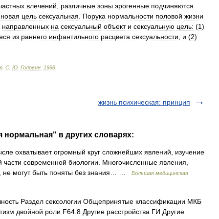
частных
влечений
,
различные
зоны
эрогенные
подчиняются
новая
цель
сексуальная
.
Порука
нормальности
половой
жизни
,
направленных
на
сексуальный
объект
и
сексуальную
цель:
(
1
)
еся
из
раннего
инфантильного
расцвета
сексуальности
,
и
(
2
)
т
.
С
.
Ю
.
Головин
.
1998
.
жизнь психическая: принцип
я нормальная" в других словарях:
сле охватывает огромный круг сложнейших явлений, изучение
й части современной биологии. Многочисленные явления,
., не могут быть поняты без знания… …
Большая медицинская
ность Раздел сексологии Общепринятые классификации МКБ
тизм двойной роли F64.8 Другие расстройства ГИ Другие