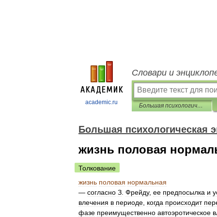
Словари и энциклоп
academic.ru
Большая психологическая энциклопедия
Большая психологическая 
жизнь половая нормал
Толкование
жизнь
половая
нормальная
—
согласно
З
.
Фрейду
,
ее
предпосылка
и
у
влечения
в
периоде
,
когда
происходит
пер
фазе
преимущественно
автоэротическое
в