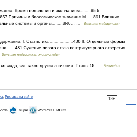
е: Время появления и окончаниям.........85 5
 857 Причины и биологическое значение М......861 Влияние
дельные системы и органы.........8R6… …
Большая медицинская
ние: I. Статистика ...................430 II. Отдельные формы
ана . . . 431 Сужение левого атглю вентрикулярного отверстия
…
Большая медицинская энциклопедия
ся сюда; см. также другие значения. Птицы 18 …
Википедия
ка
,
Реклама на сайте
18+
omla,
Drupal,
WordPress, MODx.