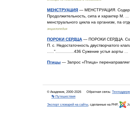
МЕНСТРУАЦИЯ
— МЕНСТРУАЦИЯ. Содержани
Продолжительность, сипа и характер М. ...
менструального цикла на организм, па от
энциклопедия
ПОРОКИ СЕРДЦА
— ПОРОКИ СЕРДЦА. Содержа
П. с. Недостаточность двустворчатого клап
......"................436 Сужение устья аорты 
Птицы
— Запрос «Птица» перенаправляет
© Академик, 2000-2026
Обратная связь:
Техподдерж
👣 Путешествия
Экспорт словарей на сайты
, сделанные на PHP,
Jo