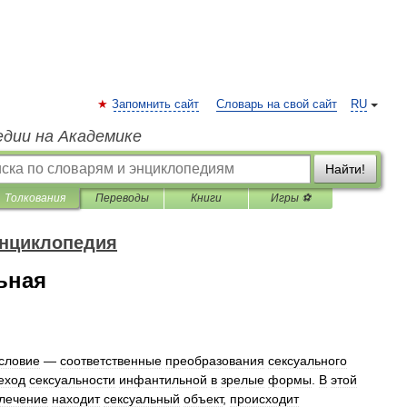
Запомнить сайт
Словарь на свой сайт
RU
едии на Академике
Найти!
Толкования
Переводы
Книги
Игры ⚽
энциклопедия
ьная
словие
—
соответственные
преобразования
сексуального
еход
сексуальности
инфантильной
в
зрелые
формы
.
В
этой
лечение
находит
сексуальный
объект
,
происходит