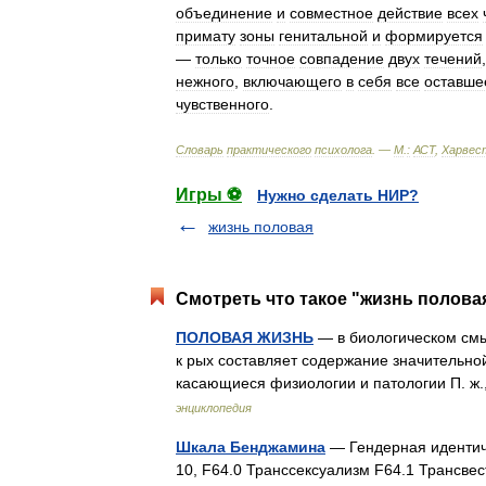
объединение
и
совместное
действие
всех
примату
зоны
генитальной
и
формируется
—
только
точное
совпадение
двух
течений
нежного
,
включающего
в
себя
все
оставше
чувственного
.
Словарь
практического
психолога
. —
М
.
:
АСТ
,
Харвес
Игры ⚽
Нужно сделать НИР?
жизнь половая
Смотреть что такое "жизнь полова
ПОЛОВАЯ ЖИЗНЬ
— в биологическом смы
к рых составляет содержание значительно
касающиеся физиологии и патологии П. ж
энциклопедия
Шкала Бенджамина
— Гендерная идентич
10, F64.0 Транссексуализм F64.1 Трансвес