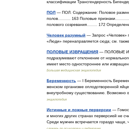
классификации Трансгендерность Бигенд
ПОЛ
— ПОЛ. Содержание: Половое размнож
полов........... 163 Половые признаки..........
полового созревания......... 172 Опреде
Человек разумный
— Запрос «Человек» п
«Люди» перенаправляется сюда; см. такж
ПОЛОВЫЕ ИЗВРАЩЕНИЯ
— ПОЛОВЫЕ ИЗВ
подразумевают отклонение от нормального
имеет место одностороннее или извраще
Большая медицинская энциклопедия
Беременность
— I Беременность Беременн
женском организме оплодотворенной яйцек
внеутробному существованию. Возможно 
энциклопедия
Истинные и ложные перверсии
— Гомосе
и многих других странах перверсией не сч
Среди мужчин встречается гораздо чаще,
словарь по психологии и педагогике