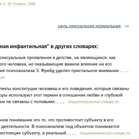
т
.
С
.
Ю
.
Головин
.
1998
.
цель сексуальная нормальная
ьная инфантильная" в других словарях:
сексуальные проявления в детстве, не являющиеся, как
ого человека, но оказывающие важное влияние на его
ния психоанализа З. Фрейд уделял пристальное внимание… …
ике
пекты конституции человека и его поведения, которые связаны
торы используют этот термин в отношении любви и глубокой
, они не связаны с половыми… …
Энциклопедический словарь по
ом понимании это то, что противостоит субъекту в его
 деятельности. В психоанализе под объектом понимается
тивостоящие субъекту, а реальный… …
Энциклопедический словарь по