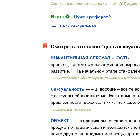
Словарь
практического
психолога
. —
М
.
:
АСТ
,
Харвес
Игры ⚽
Нужен реферат?
цель сексуальная
Смотреть что такое "цель сексуал
ИНФАНТИЛЬНАЯ СЕКСУАЛЬНОСТЬ
— – 
правило, предметом воспоминания взросл
развитие. На начальном этапе становле
Энциклопедический словарь по психологии и педагог
Сексуальность
— – 1. вообще – все те ас
с сексуальной активностью. Некоторые ав
привязанности, даже если или, что чаще
психологии и педагогике
ОБЪЕКТ
— – в привычном, распространенн
предметно практической и познавательной
нечто другое: не предмет или вещь, про