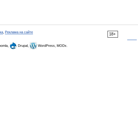
ка
,
Реклама на сайте
18+
omla,
Drupal,
WordPress, MODx.