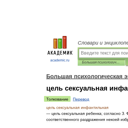
Словари и энциклоп
academic.ru
Большая психологическая энциклопедия
Большая психологическая 
цель сексуальная инф
Толкование
Перевод
цель
сексуальная
инфантильная
—
цель
сексуальная
ребенка
;
согласно
З
.
соответственного
раздражения
некоей
изб