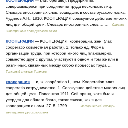
КООПЕРАЦИЯ
— (лат. operatio). Предприятие,
совершающееся при соединении труда нескольких лиц.
Словарь иностранных слов, вошедших в состав русского языка.
Чудинов А.Н., 1910. КООПЕРАЦИЯ совокупное действие многих
лиц для общей цели. Словарь иностранных слов,… …
Словарь
иностранных слов русского языка
КООПЕРАЦИЯ
— КООПЕРАЦИЯ, кооперации, жен. (лат.
cooperatio совместная работа). 1. только ед. Форма
организации труда, при которой много лиц планомерно,
совместно друг с другом, участвуют в одном и том же или в
различных, связанных между собою процессах труда …
Толковый словарь Ушакова
кооперация
— и, ж. coopération f., нем. Kooperation <лат.
cooperatio сотрудничество. 1. Совокупное действие многих лиц
для общей цели. Павленков 1911. Сей принц, хотя был и
усерден для общаго блага, також связан, как я для
кооперациев с нами. 27. 5. 1799.… …
Исторический словарь
галлицизмов русского языка