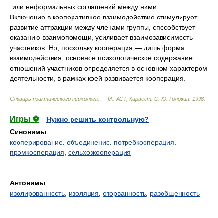
или неформальных соглашений между ними.
Включение в кооперативное взаимодействие стимулирует
развитие аттракции между членами группы, способствует
оказанию взаимопомощи, усиливает взаимозависимость
участников. Но, поскольку кооперация — лишь форма
взаимодействия, основное психологическое содержание
отношений участников определяется в основном характером
деятельности, в рамках коей развивается кооперация.
Словарь практического психолога. — М.: АСТ, Харвест
.
С. Ю. Головин
.
1998
.
Игры ⚽
Нужно решить контрольную?
Синонимы
:
кооперирование
,
объединение
,
потребкооперация
,
промкооперация
,
сельхозкооперация
Антонимы
:
изолированность
,
изоляция
,
оторванность
,
разобщенность