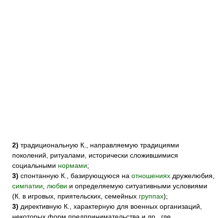
2)
традициональную К., направляемую традициями
поколений, ритуалами, исторически сложившимися
социальными
нормами
;
3)
спонтанную К., базирующуюся на
отношениях
дружелюбия,
симпатии
,
любви
и определяемую ситуативными условиями
(К. в игровых, приятельских, семейных
группах
);
3)
директивную К., характерную для военных организаций,
некоторых форм предпринимательства и др., где