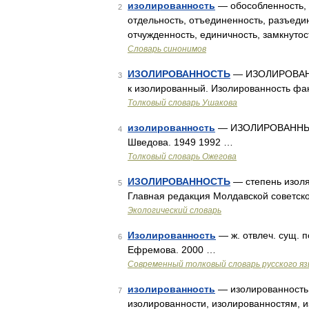
изолированность
— обособленность, 
2
отдельность, отъединенность, разъедин
отчужденность, единичность, замкнуто
Словарь синонимов
ИЗОЛИРОВАННОСТЬ
— ИЗОЛИРОВАННОС
3
к изолированный. Изолированность фак
Толковый словарь Ушакова
изолированность
— ИЗОЛИРОВАННЫЙ, а
4
Шведова. 1949 1992 …
Толковый словарь Ожегова
ИЗОЛИРОВАННОСТЬ
— степень изоля
5
Главная редакция Молдавской советско
Экологический словарь
Изолированность
— ж. отвлеч. сущ. 
6
Ефремова. 2000 …
Современный толковый словарь русского я
изолированность
— изолированность,
7
изолированности, изолированностям, и