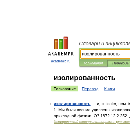
Словари и энциклоп
academic.ru
Толкования
Переводы
изолированность
Толкование
Перевод
Книги
изолированность
— и, ж. isoler, нем
1
1. Мы были весьма удивлены изолирова
прикладной физики. ОЗ 1872 12 2 252.
Исторический словарь галлицизмов русског