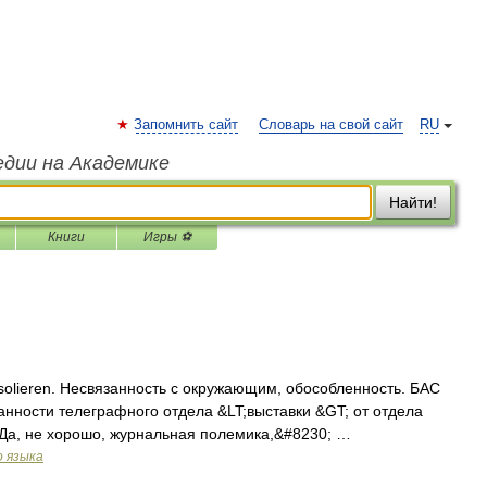
Запомнить сайт
Словарь на свой сайт
RU
едии на Академике
Найти!
Книги
Игры ⚽
. isolieren. Несвязанность с окружающим, обособленность. БАС
нности телеграфного отдела &LT;выставки &GT; от отдела
 Да, не хорошо, журнальная полемика,&#8230; …
о языка