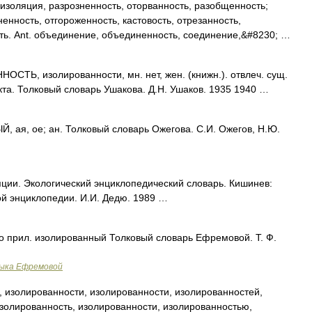
изоляция, разрозненность, оторванность, разобщенность;
енность, отгороженность, кастовость, отрезанность,
сть. Ant. объединение, объединенность, соединение,&#8230; …
ТЬ, изолированности, мн. нет, жен. (книжн.). отвлеч. сущ.
та. Толковый словарь Ушакова. Д.Н. Ушаков. 1935 1940 …
я, ое; ан. Толковый словарь Ожегова. С.И. Ожегов, Н.Ю.
ции. Экологический энциклопедический словарь. Кишинев:
й энциклопедии. И.И. Дедю. 1989 …
по прил. изолированный Толковый словарь Ефремовой. Т. Ф.
зыка Ефремовой
 изолированности, изолированности, изолированностей,
золированность, изолированности, изолированностью,