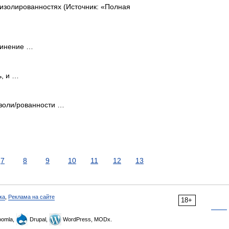
изолированностях (Источник: «Полная
динение …
, и …
 изоли/рованности …
7
8
9
10
11
12
13
ка
,
Реклама на сайте
18+
omla,
Drupal,
WordPress, MODx.