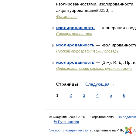
изолированностями, изолированности, 
акцентуированная&#8230; …
Формы слов
изолированность
— кооперация сое
8
Словарь антонимов
изолированность
— изол ированность
9
Русский орфографический словарь
изолированность
— (3 ж), Р., Д., Пр.
10
Орфографический словарь русского языка
Страницы
Следующая
→
1
2
3
4
5
6
© Академик, 2000-2026
Обратная связь:
Техподдерж
👣 Путешествия
Экспорт словарей на сайты
, сделанные на PHP,
Jo