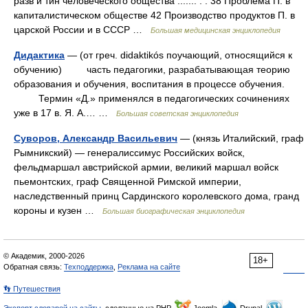
разв и тин человеческого общества ....... . . 38 Проблема П. в
капиталистическом обществе 42 Производство продуктов П. в
царской России и в СССР …
Большая медицинская энциклопедия
Дидактика
— (от греч. didaktikós поучающий, относящийся к
обучению) часть педагогики, разрабатывающая теорию
образования и обучения, воспитания в процессе обучения.
Термин «Д.» применялся в педагогических сочинениях
уже в 17 в. Я. А.… …
Большая советская энциклопедия
Суворов, Александр Васильевич
— (князь Италийский, граф
Рымникский) — генералиссимус Российских войск,
фельдмаршал австрийской армии, великий маршал войск
пьемонтских, граф Священной Римской империи,
наследственный принц Сардинского королевского дома, гранд
короны и кузен …
Большая биографическая энциклопедия
© Академик, 2000-2026
18+
Обратная связь:
Техподдержка
,
Реклама на сайте
👣 Путешествия