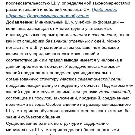
последовательностью Ш. у, определяемой закономерностями
развития знаний и действий человека. См.
Проблемное
обучение
,
Программированное обучение
.
Добавление:
Минимальный Ш. у. учебной информации —
величина, зависящая от многих трудно учитываемых
индивидуальных параметров
мышления
и
восприятия
, так же
как и от специфики баз
знаний
отдельных людей. Можно
полагать, что Ш. у. материала тем больше, чем большее
количество упорядоченных «атомов» знаний и
соответствующих им правил вывода имеется у человека в
данной предметной области. Упорядоченность «атомов»
знаний предполагает определенную индивидуально
организованную структуру участков
семантической сети
,
представляющей данную предметную область. Под «атомами»
знаний в данном случае понимаются цепочки
умозаключений
,
состоящие из посылок, заключений, продукций, соединенных
правилами вывода. Особое влияние на размер минимального
Ш. у. материала обучения оказывает степень соответствия баз
знаний субъектов общения.
Существование разных по структуре и содержанию
минимальных Ш. у. материала делает более понятными