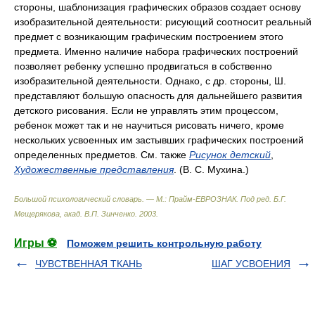
стороны, шаблонизация графических образов создает основу
изобразительной деятельности: рисующий соотносит реальный
предмет с возникающим графическим построением этого
предмета. Именно наличие набора графических построений
позволяет ребенку успешно продвигаться в собственно
изобразительной деятельности. Однако, с др. стороны, Ш.
представляют большую опасность для дальнейшего развития
детского рисования. Если не управлять этим процессом,
ребенок может так и не научиться рисовать ничего, кроме
нескольких усвоенных им застывших графических построений
определенных предметов. См. также
Рисунок детский
,
Художественные представления
. (В. С. Мухина.)
Большой психологический словарь. — М.: Прайм-ЕВРОЗНАК
.
Под ред. Б.Г.
Мещерякова, акад. В.П. Зинченко
.
2003
.
Игры ⚽
Поможем решить контрольную работу
ЧУВСТВЕННАЯ ТКАНЬ
ШАГ УСВОЕНИЯ