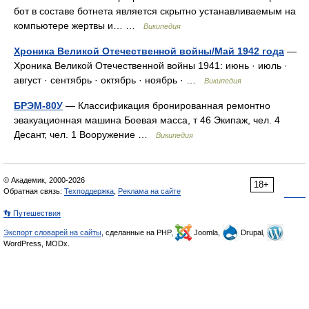
бот в составе ботнета является скрытно устанавливаемым на
компьютере жертвы и… …
Википедия
Хроника Великой Отечественной войны/Май 1942 года
—
Хроника Великой Отечественной войны 1941: июнь · июль ·
август · сентябрь · октябрь · ноябрь · …
Википедия
БРЭМ-80У
— Классификация бронированная ремонтно
эвакуационная машина Боевая масса, т 46 Экипаж, чел. 4
Десант, чел. 1 Вооружение …
Википедия
© Академик, 2000-2026
18+
Обратная связь:
Техподдержка
,
Реклама на сайте
👣 Путешествия
Экспорт словарей на сайты
, сделанные на PHP,
Joomla,
Drupal,
WordPress, MODx.