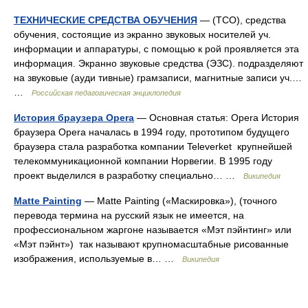
ТЕХНИЧЕСКИЕ СРЕДСТВА ОБУЧЕНИЯ
— (ТСО), средства
обучения, состоящие из экранно звуковых носителей уч.
информации и аппаратуры, с помощью к рой проявляется эта
информация. Экранно звуковые средства (ЭЗС). подразделяют
на звуковые (ауди тивные) грамзаписи, магнитные записи уч.…
…
Российская педагогическая энциклопедия
История браузера Opera
— Основная статья: Opera История
браузера Opera началась в 1994 году, прототипом будущего
браузера стала разработка компании Televerket крупнейшей
телекоммуникационной компании Норвегии. В 1995 году
проект выделился в разработку специально… …
Википедия
Matte Painting
— Matte Painting («Маскировка»), (точного
перевода термина на русский язык не имеется, на
профессиональном жаргоне называется «Мэт пэйнтинг» или
«Мэт пэйнт») так называют крупномасштабные рисованные
изображения, используемые в… …
Википедия