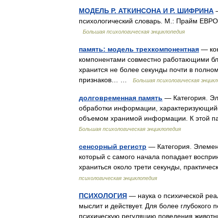
МОДЕЛЬ Р. АТКИНСОНА И Р. ШИФРИНА
—
психологический словарь. М.: Прайм ЕВРОЗ
Большая психологическая энциклопедия
память: модель трехкомпонентная
— кон
компонентами совместно работающими бло
хранится не более секунды почти в полн
признаков… …
Большая психологическая энцикл
долговременная память
— Категория. Эл
обработки информации, характеризующий
объемом хранимой информации. К этой п
Большая психологическая энциклопедия
сенсорный регистр
— Категория. Элемен
который с самого начала попадает воспр
храниться около трети секунды, практич
психологическая энциклопедия
ПСИХОЛОГИЯ
— наука о психической реал
мыслит и действует. Для более глубокого
психическую регуляцию поведения живо