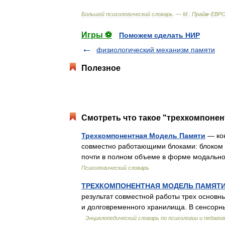
Большой
психологический
словарь
. —
М
.
:
Прайм
-
ЕВР
Игры ⚽
Поможем сделать НИР
физиологический механизм памяти
Полезное
Смотреть что такое "трехкомпонен
Трехкомпонентная Модель Памяти
— кон
совместно работающими блоками: блоком с
почти в полном объеме в форме модальн
Психологический словарь
ТРЕХКОМПОНЕНТНАЯ МОДЕЛЬ ПАМЯТ
результат совместной работы трех основн
и долговременного хранилища. В сенсорн
Энциклопедический словарь по психологии и педагог