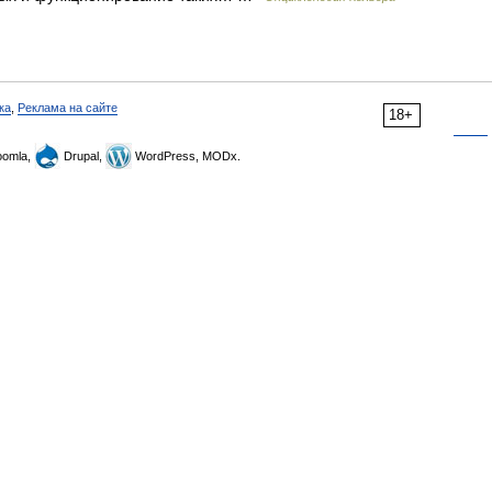
ка
,
Реклама на сайте
18+
omla,
Drupal,
WordPress, MODx.