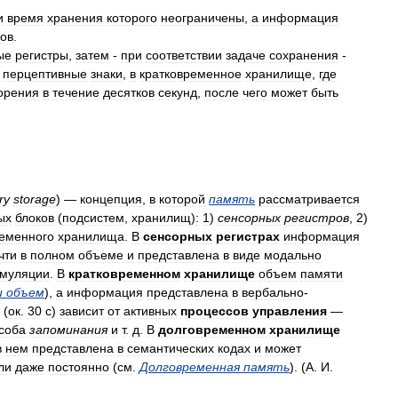
и
время
хранения
которого
неограничены
,
а
информация
дов
.
ые
регистры
,
затем
-
при
соответствии
задаче
сохранения
-
перцептивные
знаки
,
в
кратковременное
хранилище
,
где
орения
в
течение
десятков
секунд
,
после
чего
может
быть
.
ry
storage
) —
концепция
,
в
которой
память
рассматривается
ых
блоков
(
подсистем
,
хранилищ
)
:
1
)
сенсорных
регистров
,
2
)
еменного
хранилища
.
В
сенсорных
регистрах
информация
чти
в
полном
объеме
и
представлена
в
виде
модально
имуляции
.
В
кратковременном
хранилище
объем
памяти
и
объем
),
а
информация
представлена
в
вербально
-
(
ок
.
30
с
)
зависит
от
активных
процессов
управления
—
соба
запоминания
и
т
.
д
.
В
долговременном
хранилище
в
нем
представлена
в
семантических
кодах
и
может
ли
даже
постоянно
(
см
.
Долговременная
память
). (
А
.
И
.