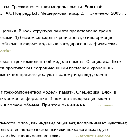
 см. Трехкомпонентная модель памяти. Большой
НАК. Под ред. Б.Г. Мещерякова, акад. В.П. Зинченко. 2003 …
цепция, В коей структура памяти представлена тремя
ками: 1) блоком сенсорных регистров где информация
ом объеме, в форме модально закодированных физических
опедия
емент трехкомпонентной модели памяти. Специфика. Блок
ся практически неограниченными временем хранения и
амяти нет прямого доступа, поэтому индивид должен… …
т трехкомпонентной модели памяти. Специфика. Блок, в
инимаемая информация. В нем эта информация может
ески в полном объеме. При этом она еще не… …
Большая
ьности, о том, как индивид ощущает, воспринимает, чувствует,
 понимания человеческой психики психологи исследуют
тных и функционирование таких… …
Энциклопедия Кольера