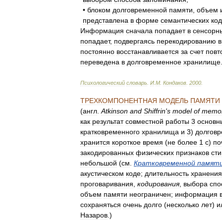
•
блоком
долговременной
памяти
,
объем
представлена
в
форме
семантических
ко
Информация
сначала
попадает
в
сенсорн
попадает
,
подвергаясь
перекодированию
в
постоянно
восстанавливается
за
счет
повт
переведена
в
долговременное
хранилище
Психологический
словарь
.
И
.
М
.
Кондаков
.
2000
.
ТРЕХКОМПОНЕНТНАЯ
МОДЕЛЬ
ПАМЯТИ
(
англ
.
Atkinson
and
Shiffrin
'
s
model
of
memo
как
результат
совместной
работы
3
основн
кратковременного
хранилища
и
3
)
долговр
хранится
короткое
время
(
не
более
1
с
)
по
закодированных
физических
признаков
ст
небольшой
(
см
.
Кратковременной
памят
акустическом
коде
;
длительность
хранения
проговаривания
,
кодирования
,
выбора
спо
объем
памяти
неограничен
;
информация
сохраняться
очень
долго
(
несколько
лет
)
и
Назаров
.)