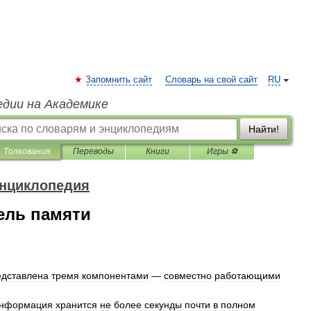
Запомнить сайт
Словарь на свой сайт
RU
едии на Академике
Найти!
Толкования
Переводы
Книги
Игры ⚽
энциклопедия
ель памяти
едставлена
тремя
компонентами
—
совместно
работающими
нформация
хранится
не
более
секунды
почти
в
полном