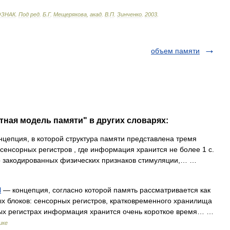
ОЗНАК
.
Под
ред
.
Б
.
Г
.
Мещерякова
,
акад
.
В
.
П
.
Зинченко
.
2003
.
объем памяти
тная модель памяти" в других словарях:
цепция, в которой структура памяти представлена тремя
енсорных регистров , где информация хранится не более 1 с.
о закодированных физических признаков стимуляции,… …
И
— концепция, согласно которой память рассматривается как
ых блоков: сенсорных регистров, кратковременного хранилища
ых регистрах информация хранится очень короткое время… …
ике