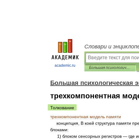
Словари и энциклоп
academic.ru
Большая психологическая энциклопедия
Большая психологическая 
трехкомпонентная мод
Толкование
трехкомпонентная
модель
памяти
концепция
,
В
коей
структура
памяти
пр
блоками:
1
)
блоком
сенсорных
регистров
—
где
и