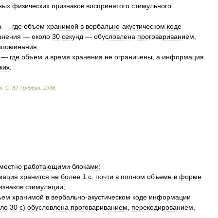
ных
физических
признаков
воспринятого
стимульного
а
—
где
объем
хранимой
в
вербально
-
акустическом
коде
анения
—
около
30
секунд
—
обусловлена
проговариванием
,
апоминания
;
—
где
объем
и
время
хранения
не
ограничены
,
а
информация
ких
.
т
.
С
.
Ю
.
Головин
.
1998
.
местно
работающими
блоками:
мация
хранится
не
более
1
с
.
почти
в
полном
объеме
в
форме
изнаков
стимуляции
;
ъем
хранимой
в
вербально
-
акустическом
коде
информации
оло
30
с
)
обусловлена
проговариванием
,
перекодированием
,