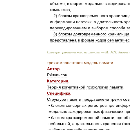
объеме
,
в
форме
модально
закодирован
комплекса
;
2
)
блоком
кратковременного
хранилищ
информации
невелик
,
а
длительность
хр
перекодированием
и
выбором
способа
з
3
)
блоком
долговременного
хранилища
представлена
в
форме
кодов
семантичес
Словарь
практического
психолога
. —
М
.
:
АСТ
,
Харвес
трехкомпонентная
модель
памяти
Автор
.
Р
.
Аткинсон
.
Категория
.
Теория
когнитивной
психологии
памяти
.
Специфика
.
Структура
памяти
представлена
тремя
сов
•
блоком
сенсорных
регистров
,
где
инфор
модально
закодированных
физических
пр
•
блоком
кратковременной
памяти
,
где
об
небольшой
,
а
длительность
хранения
(
ок
выбором
способа
запоминания
;