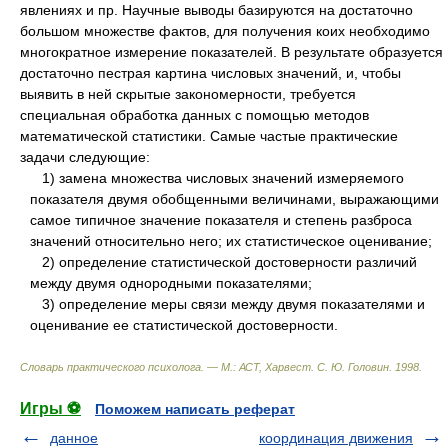
явлениях и пр. Научные выводы базируются на достаточно
большом множестве фактов, для получения коих необходимо
многократное измерение показателей. В результате образуется
достаточно пестрая картина числовых значений, и, чтобы
выявить в ней скрытые закономерности, требуется
специальная обработка данных с помощью методов
математической статистики. Самые частые практические
задачи следующие:
1) замена множества числовых значений измеряемого
показателя двумя обобщенными величинами, выражающими
самое типичное значение показателя и степень разброса
значений относительно него; их статистическое оценивание;
2) определение статистической достоверности различий
между двумя однородными показателями;
3) определение меры связи между двумя показателями и
оценивание ее статистической достоверности.
Словарь практического психолога. — М.: АСТ, Харвест
.
С. Ю. Головин
.
1998
.
Игры ⚽
Поможем написать реферат
данное
координация движения