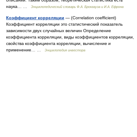
описаний. Таким образом, теоретическая статистика есть
наука… …
Энциклопедический словарь Ф.А. Брокгауза и И.А. Ефрона
Коэффициент корреляции
— (Correlation coefficient)
Коэффициент корреляции это статистический показатель
зависимости двух случайных величин Определение
коэффициента корреляции, виды коэффициентов корреляции,
свойства коэффициента корреляции, вычисление и
применение… …
Энциклопедия инвестора