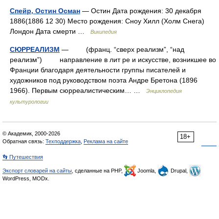
Спейр, Остин Осман
— Остин Дата рождения: 30 декабря
1886(1886 12 30) Место рождения: Сноу Хилл (Холм Снега)
Лондон Дата смерти …
Википедия
СЮРРЕАЛИЗМ
— (франц. “сверх реализм”, “над
реализм”) направление в лит ре и искусстве, возникшее во
Франции благодаря деятельности группы писателей и
художников под руководством поэта Андре Бретона (1896
1966). Первым сюрреалистическим… …
Энциклопедия
культурологии
© Академик, 2000-2026
18+
Обратная связь:
Техподдержка
,
Реклама на сайте
👣 Путешествия
Экспорт словарей на сайты
, сделанные на PHP,
Joomla,
Drupal,
WordPress, MODx.