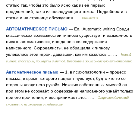
статью так, чтобы это было ясно как из её первых
предложений, так и из последующего текста. Подробности в
статье и на странице обсуждения …
Википедия
АВТОМАТИЧЕСКОЕ ПИСЬМО
— En.: Automatic writing Среди
классических возможностей гипноза существует и возможность
писать автоматически, иногда не зная содержания
написанного. Сюрреалисты, не обращала к гипнозу,
увлекались этой игрой, дававшей, как им казалось,… …
Новый
гипноз: глоссарий, принципы и метод. Введение в эриксоновскую гипнотерапию
Автоматическое письмо
— 1. в психопатологии – процесс
письма, в время которого пациент чувствует, будто кто то со
стороны «водит его рукой». Никаких собственных мыслей он
при этом не осознаёт, о содержании написанного узнаёт только
при его прочтении, и воспринимает это… …
Энциклопедический
словарь по психологии и педагогике