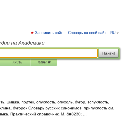
Запомнить сайт
Словарь на свой сайт
RU
едии на Академике
Найти!
Книги
Игры ⚽
ь, шишка, подтек, опухлость, опухоль, бугор, вспухлость,
уклина, бугорок Словарь русских синонимов. припухлость см.
зыка. Практический справочник. М.:&#8230; …