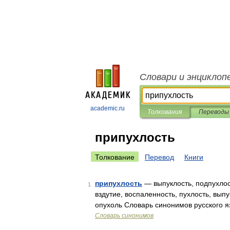
Словари и энциклоп
academic.ru
Толкования
Переводы
припухлость
Толкование
Перевод
Книги
припухлость
— выпуклость, подпухлост
1
вздутие, воспаленность, пухлость, вып
опухоль Словарь синонимов русского я
Словарь синонимов