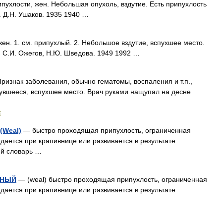
хлости, жен. Небольшая опухоль, вздутие. Есть припухлость
. Д.Н. Ушаков. 1935 1940 …
. 1. см. припухлый. 2. Небольшое вздутие, вспухшее место.
. С.И. Ожегов, Н.Ю. Шведова. 1949 1992 …
знак заболевания, обычно гематомы, воспаления и т.п.,
вшееся, вспухшее место. Врач руками нащупал на десне
х
(Weal)
— быстро проходящая припухлость, ограниченная
дается при крапивнице или развивается в результате
ий словарь …
ЬНЫЙ
— (weal) быстро проходящая припухлость, ограниченная
дается при крапивнице или развивается в результате