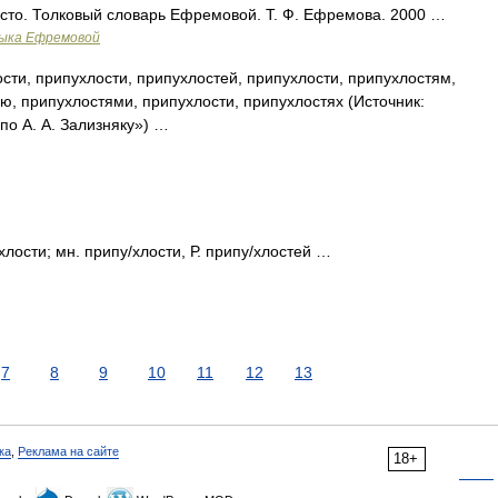
сто. Толковый словарь Ефремовой. Т. Ф. Ефремова. 2000 …
зыка Ефремовой
сти, припухлости, припухлостей, припухлости, припухлостям,
ю, припухлостями, припухлости, припухлостях (Источник:
о А. А. Зализняку») …
у/хлости; мн. припу/хлости, Р. припу/хлостей …
7
8
9
10
11
12
13
ка
,
Реклама на сайте
18+