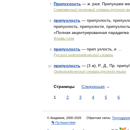
Припухлость
— ж. разг. Припухшее ме
7
Современный толковый словарь русского я
припухлость
— припухлость, припухло
8
припухлость, припухлости, припухлость
«Полная акцентуированная парадигма п
Формы слов
припухлость
— прип ухлость, и …
9
Русский орфографический словарь
припухлость
— (3 ж), Р., Д., Пр. прип
10
Орфографический словарь русского языка
Страницы
Следующая
→
1
2
3
4
5
6
© Академик, 2000-2026
Обратная связь:
Техподдерж
👣 Путешествия