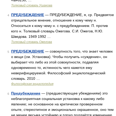
«&#8230; …
Толковый словарь Ушакова
ПРЕДУБЕЖДЕНИЕ
— ПРЕДУБЕЖДЕНИЕ, я, ср. Предвзятое
4
отрицательное мнение, отношение к кому чему н.
Относиться к кому чему н. с предубеждением. П. против
кого н. Толковый словарь Ожегова. С.И. Ожегов, Н.Ю.
Шведова. 1949 1992 …
Толковый словарь Ожегова
ПРЕДУБЕЖДЕНИЕ
— совокупность того, что знает человек
5
о вещи (см. Установка). Чтобы получить «суждение», он
выбирает что либо из этой совокупности, подавляя
одновременно то, истинность чего кажется ему
неверифицируемой. Философский энциклопедический
словарь. 2010 …
Философская энциклопедия
Предубеждение
— (предшествующее убеждениям) это
6
неблагоприятная социальная установка к какому либо
явлению; не основанное на критически проверенном
опыте, стереотипное и эмоционально окрашенное, оно тем
не менее весьма устойчиво и плохо поддаётся изменению