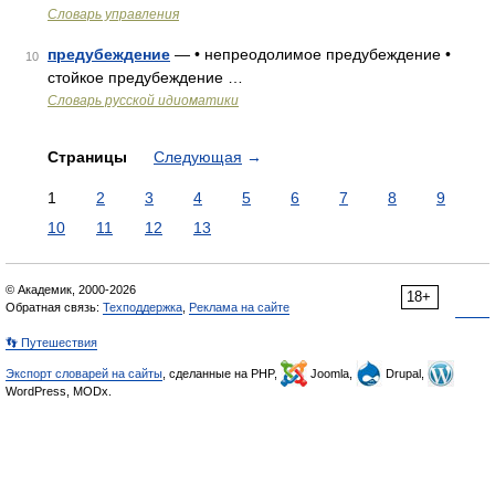
Словарь управления
предубеждение
— • непреодолимое предубеждение •
10
стойкое предубеждение …
Словарь русской идиоматики
Страницы
Следующая
→
1
2
3
4
5
6
7
8
9
10
11
12
13
© Академик, 2000-2026
18+
Обратная связь:
Техподдержка
,
Реклама на сайте
👣 Путешествия
Экспорт словарей на сайты
, сделанные на PHP,
Joomla,
Drupal,
WordPress, MODx.