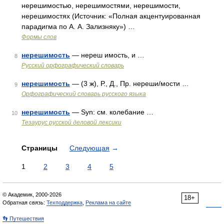
нерешимостью, нерешимостями, нерешимости,
нерешимостях (Источник: «Полная акцентуированная
парадигма по А. А. Зализняку») …
Формы слов
нерешимость
— нереш имость, и …
8
Русский орфографический словарь
нерешимость
— (3 ж), Р., Д., Пр. нереши/мости …
9
Орфографический словарь русского языка
нерешимость
— Syn: см. колебание …
10
Тезаурус русской деловой лексики
Страницы
Следующая
→
1
2
3
4
5
© Академик, 2000-2026
18+
Обратная связь:
Техподдержка
,
Реклама на сайте
👣 Путешествия