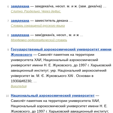
замдекана
— замдека/на, нескл. м. и ж. (зам. дека/на) …
6
Слитно. Раздельно. Через дефис.
замдекана
— заместитель декана …
7
Словарь сокращений русского языка
замдекана
— зам/декан/а, нескл., м. и ж …
8
Морфемно-орфографический словарь
Государственный аэрокосмический университет имени
9
Жуковского
— Самолёт памятник на территории
университета ХАИ, Национальный аэрокосмический
университет имени Н. Е. Жуковского, до 1997 г. Харьковский
авиационный институт; укр. Національний аерокосмічний
університет ім. М. Є. Жуковського ХАІ . Основан в
1930&#8230; …
Википедия
Национальный аэрокосмический университет
—
10
Самолёт памятник на территории университета ХАИ,
Национальный аэрокосмический университет имени Н. Е.
Жуковского, до 1997 г. Харьковский авиационный институт;