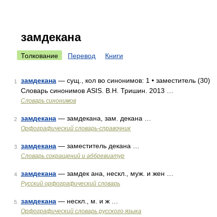
замдекана
Толкование
Перевод
Книги
замдекана
— сущ., кол во синонимов: 1 • заместитель (30)
1
Словарь синонимов ASIS. В.Н. Тришин. 2013 …
Словарь синонимов
замдекана
— замдекана, зам. декана …
2
Орфографический словарь-справочник
замдекана
— заместитель декана …
3
Словарь сокращений и аббревиатур
замдекана
— замдек ана, нескл., муж. и жен …
4
Русский орфографический словарь
замдекана
— нескл., м. и ж …
5
Орфографический словарь русского языка