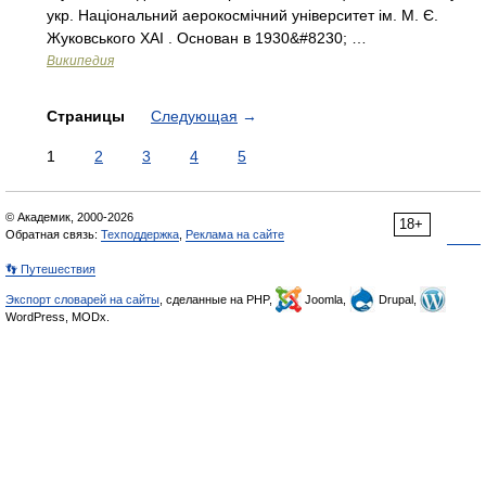
укр. Національний аерокосмічний університет ім. М. Є.
Жуковського ХАІ . Основан в 1930&#8230; …
Википедия
Страницы
Следующая
→
1
2
3
4
5
© Академик, 2000-2026
18+
Обратная связь:
Техподдержка
,
Реклама на сайте
👣 Путешествия
Экспорт словарей на сайты
, сделанные на PHP,
Joomla,
Drupal,
WordPress, MODx.