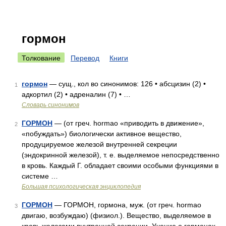
гормон
Толкование
Перевод
Книги
гормон
— сущ., кол во синонимов: 126 • абсцизин (2) •
1
адкортил (2) • адреналин (7) • …
Словарь синонимов
ГОРМОН
— (от греч. hormao «приводить в движение»,
2
«побуждать») биологически активное вещество,
продуцируемое железой внутренней секреции
(эндокринной железой), т. е. выделяемое непосредственно
в кровь. Каждый Г. обладает своими особыми функциями в
системе …
Большая психологическая энциклопедия
ГОРМОН
— ГОРМОН, гормона, муж. (от греч. hormao
3
двигаю, возбуждаю) (физиол.). Вещество, выделяемое в