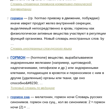
Словарь-справочник терминов нормативно-технической
документации
гормон
— (гр. hormao привожу в движение, побуждаю)
7
иначе ивкрет продукт желез внутренней секреции,
выделяемый непосредственно в кровь; гормоны как
физиологически активные вещества участвуют в регуляции
функций организма. Новый словарь иностранных слов. by
…
Словарь иностранных слов русского языка
ГОРМОН
— (hormone) вещество, вырабатываемое
8
эндокринными железами (например, щитовидной,
надпочечниками, гипофизом и др.) или эндокринными
клетками, попадающее в кровоток и переносимое с ним в
другие (удаленные) органы или ткани, где оно
способно&#8230; …
Толковый словарь по медицине
гормон сна
— мелатонин, гормон ночи Словарь русских
9
синонимов. гормон сна сущ., кол во синонимов: 2 • гормон
ночи (2) • …