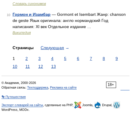
Словарь синонимов
Гормон и Изамбар
— Gormont et Isembart Жанр: chanson
10
de geste Язык оригинала: англо нормандский Год
написания: XI век Отдельное издание …
Википедия
Страницы
Следующая
→
1
2
3
4
5
6
7
8
9
10
11
12
13
© Академик, 2000-2026
18+
Обратная связь:
Техподдержка
,
Реклама на сайте
👣 Путешествия
Экспорт словарей на сайты
, сделанные на PHP,
Joomla,
Drupal,
WordPress, MODx.