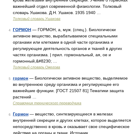
кровь железами внутренней секреции. Учение о гормонах
важнейший отдел современной физиологии. Толковый
словарь Ушакова. Д.Н. Ушаков. 1935 1940 …
Толковый словарь Ушакова
ГОРМОН
— ГОРМОН, а, муж. (спец.). Биологически
4
активное вещество, вырабатываемое специальными
органами или клетками в одной части организма и
регулирующее деятельность органов и тканей в других
частях организма. | прил. гормональный, ая, ое и
гормонный,&#8230; …
Толковый словарь Ожегова
гормон
— Биологически активное вещество, выделяемое
5
во внутреннюю среду организма и регулирующее его
важнейшие функции. [ГОСТ 21507 81] Тематики защита
растений …
Справочник технического переводчика
Гормон
— вещество, синтезирующееся в железах
6
внутренней секреции и других клетках, которое выделяется
непосредственно в кровь и оказывает свое специфическое
действие на органы и ткани. Источник …