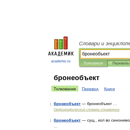
Словари и энциклоп
academic.ru
Толкования
Переводы
бронеобъект
Толкование
Перевод
Книги
бронеобъект
— бронеобъект …
1
Орфографический словарь-справочник
бронеобъект
— сущ., кол во синонимов
2
…