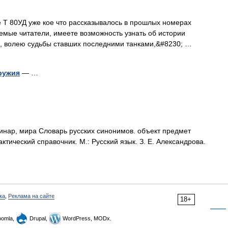
80УД уже кое что рассказывалось в прошлых номерах
емые читатели, имеете возможность узнать об истории
, волею судьбы ставших последними танками,&#8230; …
ружия
— …
пинар, мира Словарь русских синонимов. объект предмет
ктический справочник. М.: Русский язык. З. Е. Александрова.
ка
,
Реклама на сайте
18+
omla,
Drupal,
WordPress, MODx.