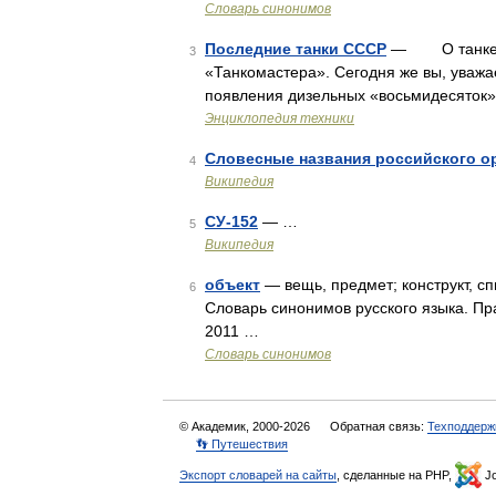
Словарь синонимов
Последние танки СССР
— О танке Т 
3
«Танкомастера». Сегодня же вы, уважа
появления дизельных «восьмидесяток»
Энциклопедия техники
Словесные названия российского о
4
Википедия
СУ-152
— …
5
Википедия
объект
— вещь, предмет; конструкт, с
6
Словарь синонимов русского языка. Пра
2011 …
Словарь синонимов
© Академик, 2000-2026
Обратная связь:
Техподдерж
👣 Путешествия
Экспорт словарей на сайты
, сделанные на PHP,
Jo