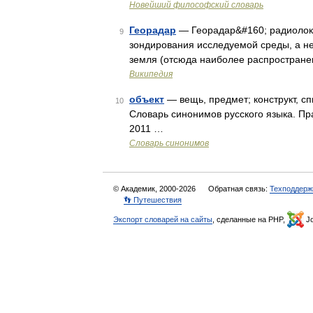
Новейший философский словарь
Георадар
— Георадар&#160; радиолокат
9
зондирования исследуемой среды, а н
земля (отсюда наиболее распростране
Википедия
объект
— вещь, предмет; конструкт, с
10
Словарь синонимов русского языка. Пра
2011 …
Словарь синонимов
© Академик, 2000-2026
Обратная связь:
Техподдерж
👣 Путешествия
Экспорт словарей на сайты
, сделанные на PHP,
Jo