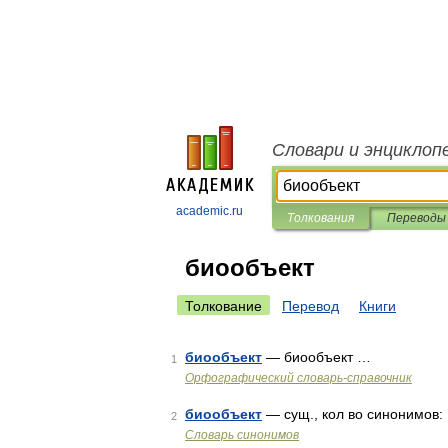
Словари и энциклоп
academic.ru
Толкования
Переводы
биообъект
Толкование
Перевод
Книги
биообъект
— биообъект …
1
Орфографический словарь-справочник
биообъект
— сущ., кол во синонимов: 
2
Словарь синонимов