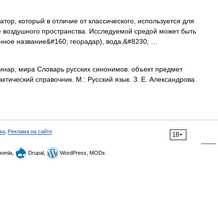
ор, который в отличие от классического, используется для
е воздушного пространства. Исследуемой средой может быть
нное название&#160; георадар), вода,&#8230; …
пинар, мира Словарь русских синонимов. объект предмет
ктический справочник. М.: Русский язык. З. Е. Александрова.
ка
,
Реклама на сайте
18+
omla,
Drupal,
WordPress, MODx.