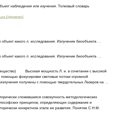
бъект наблюдения или изучения. Толковый словарь
зыка Ефремовой
к объект какого л. исследования. Излучение биообъекта …
к объект какого л. исследования. Излучение биообъекта …
вещество) Высокая мощность Л. и. в сочетании с высокой
с помощью фокусировки световые потоки огромной
 излучения получены с помощью твердотельных Лазеров на …
орически сложившаяся совокупность методологических
философских принципов, определяющих содержание и
торически конкретном этапе ее развития. Понятие С.Н.М.