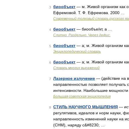
биообъект
— м. Живой организм как о
3
Ефремовой. Т. Ф. Ефремова. 2000 …
Современный толковый словарь русского я
биообъект
— биообъе/кт, а …
4
Слитно. Раздельно. Через дефис.
биообъект
— а; м. Живой организм ка
5
Энциклопедический словарь
биообъект
— а; м. Живой организм ка
6
Словарь многих выражений
Лазерное излучение
— (действие на 
7
направленностью позволяет получать 
интенсивности. Наибольшие мощности
Большая советская энциклопедия
СТИЛЬ НАУЧНОГО МЫШЛЕНИЯ
— ист
8
регулятивов, идеалов и норм науки, 
направленность изменений науки на ис
(СНМ), наряду с&#8230; …