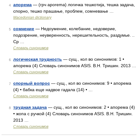
апорема
— (грч aporema) логичка тешкотија, тешка задача,
4
спорно, тешко прашање, проблем, сомневање …
Macedonian dictionary
сомнение
— Недоумение, колебание, недоверие,
5
подозрение, неуверенность, нерешительность, раздумье. ..
Ср …
Словарь синонимов
логическая трудность
— сущ., кол во синонимов: 1 •
6
апорема (4) Словарь синонимов ASIS. В.Н. Тришин. 2013 …
Словарь синонимов
спорный вопрос
— сущ., кол во синонимов: 9 • апорема
7
(4) • бабка еще надвое гадала (14) • …
Словарь синонимов
трудная задача
— сущ., кол во синонимов: 2 • апорема (4)
8
• жопа с ручкой (4) Словарь синонимов ASIS. В.Н. Тришин.
2013 …
Словарь синонимов