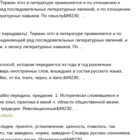
. Термин этот в литературе применяется и по отношению к
яд последовательных литературных явлений, и по отношению
итературных навыков. По смыслу&#8230; …
ередавать). Термин этот в литературе применяется и по
ъединяющей ряд последовательных литературных явлений, и
и, к запасу литературных навыков. По …
, способ, которым передаются из года в год различные
варь иностранных слов, вошедших в состав русского языка.
io, от tra, trans, через, и dare,&#8230; …
. traditio передача, предание. 1. Исторически сложившиеся и
 опыт, практика в какой л. области общественной жизни,
ые традиции. Революционные&#8230; …
о языка
едие, принято, установление, ценность, повелось, так
то, так заведено, норма, заведено Словарь русских синонимов.
в русского языка. Практический&#8230; …