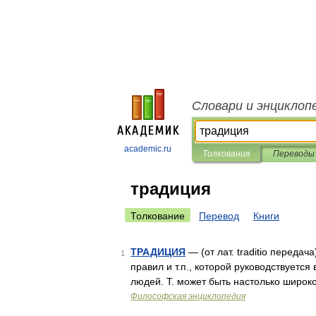
Словари и энциклоп
academic.ru
Толкования
Переводы
традиция
Толкование
Перевод
Книги
ТРАДИЦИЯ
— (от лат. traditio переда
1
правил и т.п., которой руководствуетс
людей. Т. может быть настолько широк
Философская энциклопедия