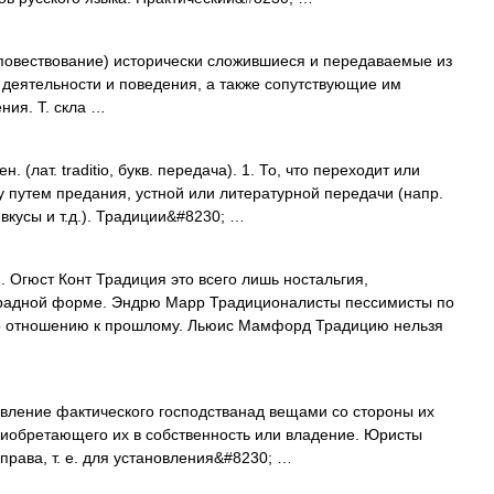
а, повествование) исторически сложившиеся и передаваемые из
деятельности и поведения, а также сопутствующие им
ния. Т. скла …
(лат. traditio, букв. передача). 1. То, что переходит или
у путем предания, устной или литературной передачи (напр.
 вкусы и т.д.). Традиции&#8230; …
Огюст Конт Традиция это всего лишь ностальгия,
радной форме. Эндрю Марр Традиционалисты пессимисты по
о отношению к прошлому. Льюис Мамфорд Традицию нельзя
новление фактического господстванад вещами со стороны их
риобретающего их в собственность или владение. Юристы
права, т. е. для установления&#8230; …