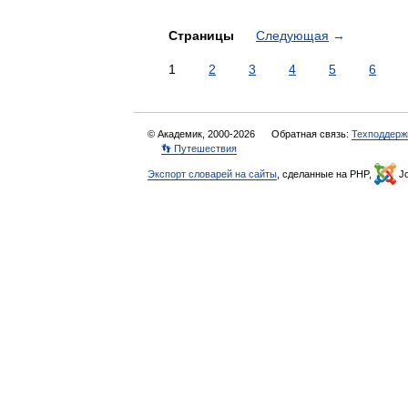
Страницы
Следующая
→
1
2
3
4
5
6
© Академик, 2000-2026
Обратная связь:
Техподдерж
👣 Путешествия
Экспорт словарей на сайты
, сделанные на PHP,
Jo