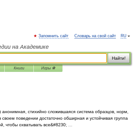
Запомнить сайт
Словарь на свой сайт
RU
едии на Академике
Найти!
Книги
Игры ⚽
ча) анонимная, стихийно сложившаяся система образцов, норм,
я в своем поведении достаточно обширная и устойчивая группа
ой, чтобы охватывать все&#8230; …