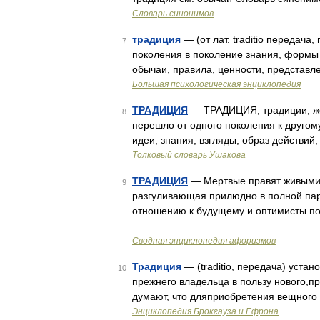
Словарь синонимов
традиция
— (от лат. traditio передач
7
поколения в поколение знания, формы 
обычаи, правила, ценности, представле
Большая психологическая энциклопедия
ТРАДИЦИЯ
— ТРАДИЦИЯ, традиции, жен. 
8
перешло от одного поколения к другом
идеи, знания, взгляды, образ действий,
Толковый словарь Ушакова
ТРАДИЦИЯ
— Мертвые правят живыми. 
9
разгуливающая прилюдно в полной па
отношению к будущему и оптимисты п
…
Сводная энциклопедия афоризмов
Традиция
— (traditio, передача) уста
10
прежнего владельца в пользу нового,п
думают, что дляприобретения вещного 
Энциклопедия Брокгауза и Ефрона