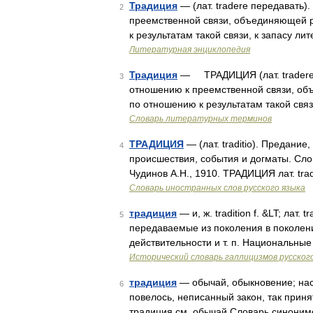
Традиция
— (лат. tradere передавать)
2
преемственной связи, объединяющей р
к результатам такой связи, к запасу л
Литературная энциклопедия
Традиция
— ТРАДИЦИЯ (лат. tradere п
3
отношению к преемственной связи, об
по отношению к результатам такой связ
Словарь литературных терминов
ТРАДИЦИЯ
— (лат. traditio). Предание
4
происшествия, события и догматы. Сло
Чудинов А.Н., 1910. ТРАДИЦИЯ лат. tradit
Словарь иностранных слов русского языка
традиция
— и, ж. tradition f. &LT; лат
5
передаваемые из поколения в поколение
действительности и т. п. Национальн
Исторический словарь галлицизмов русског
традиция
— обычай, обыкновение; насл
6
повелось, неписанный закон, так приня
традиция см. обычай Словарь синонимо