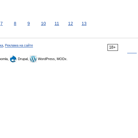
7
8
9
10
11
12
13
ка
,
Реклама на сайте
18+
omla,
Drupal,
WordPress, MODx.