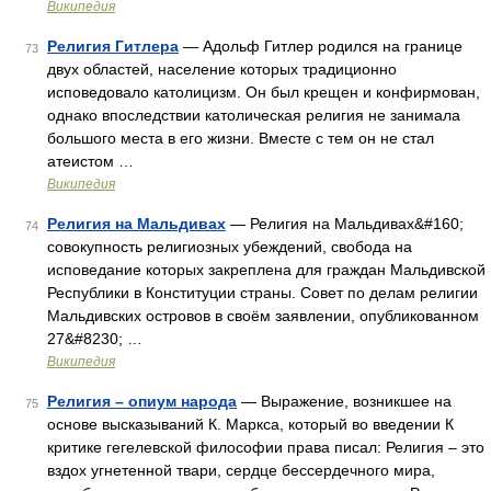
Википедия
Религия Гитлера
— Адольф Гитлер родился на границе
73
двух областей, население которых традиционно
исповедовало католицизм. Он был крещен и конфирмован,
однако впоследствии католическая религия не занимала
большого места в его жизни. Вместе с тем он не стал
атеистом …
Википедия
Религия на Мальдивах
— Религия на Мальдивах&#160;
74
совокупность религиозных убеждений, свобода на
исповедание которых закреплена для граждан Мальдивской
Республики в Конституции страны. Совет по делам религии
Мальдивских островов в своём заявлении, опубликованном
27&#8230; …
Википедия
Религия – опиум народа
— Выражение, возникшее на
75
основе высказываний К. Маркса, который во введении К
критике гегелевской философии права писал: Религия – это
вздох угнетенной твари, сердце бессердечного мира,