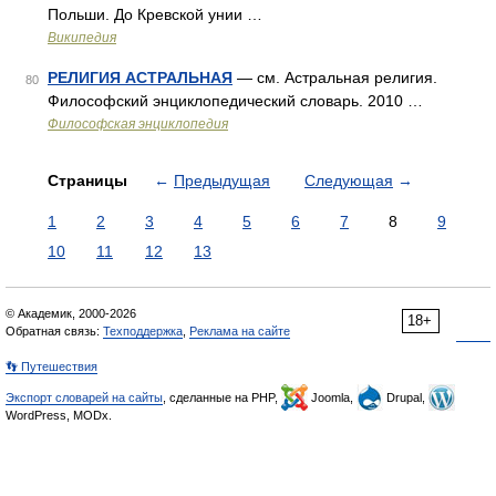
Польши. До Кревской унии …
Википедия
РЕЛИГИЯ АСТРАЛЬНАЯ
— см. Астральная религия.
80
Философский энциклопедический словарь. 2010 …
Философская энциклопедия
Страницы
←
Предыдущая
Следующая
→
1
2
3
4
5
6
7
8
9
10
11
12
13
© Академик, 2000-2026
18+
Обратная связь:
Техподдержка
,
Реклама на сайте
👣 Путешествия
Экспорт словарей на сайты
, сделанные на PHP,
Joomla,
Drupal,
WordPress, MODx.