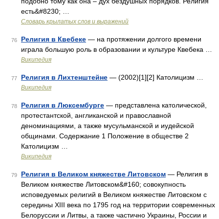
подобно тому как она – дух бездушных порядков. Религия
есть&#8230; …
Словарь крылатых слов и выражений
Религия в Квебеке
— на протяжении долгого времени
76
играла большую роль в образовании и культуре Квебека …
Википедия
Религия в Лихтенштейне
— (2002)[1][2] Католицизм …
77
Википедия
Религия в Люксембурге
— представлена католической,
78
протестантской, англиканской и православной
деноминациями, а также мусульманской и иудейской
общинами. Содержание 1 Положение в обществе 2
Католицизм …
Википедия
Религия в Великом княжестве Литовском
— Религия в
79
Великом княжестве Литовском&#160; совокупность
исповедуемых религий в Великом княжестве Литовском с
середины XIII века по 1795 год на территории современных
Белоруссии и Литвы, а также частично Украины, России и