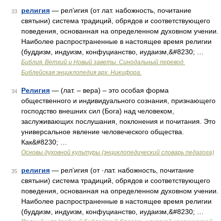
религия
— рел’игия (от лат. набожность, почитание
33
святыни) система традиций, обрядов и соответствующего
поведения, основанная на определенном духовном учении.
Наиболее распространенные в настоящее время религии
(буддизм, индуизм, конфуцианство, иудаизм,&#8230; …
Библия. Ветхий и Новый заветы. Синодальный перевод.
Библейская энциклопедия арх. Никифора.
Религия
— (лат. – вера) – это особая форма
34
общественного и индивидуального сознания, признающего
господство внешних сил (Бога) над человеком,
заслуживающих послушания, поклонения и почитания. Это
универсальное явление человеческого общества.
Как&#8230; …
Основы духовной культуры (энциклопедический словарь педагога)
религия
— рел’игия (от ·лат. набожность, почитание
35
святыни) система традиций, обрядов и соответствующего
поведения, основанная на определенном духовном учении.
Наиболее распространенные в настоящее время религии
(буддизм, индуизм, конфуцианство, иудаизм,&#8230; …