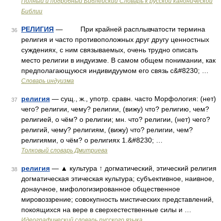
Полный и подробный Библейский Словарь к русской канонической
Библии
РЕЛИГИЯ
— При крайней расплывчатости термина
36
религия и часто противоположных друг другу ценностных
суждениях, с ним связываемых, очень трудно описать
место религии в индуизме. В самом общем понимании, как
предполагающуюся индивидуумом его связь с&#8230; …
Словарь индуизма
религия
— сущ., ж., употр. сравн. часто Морфология: (нет)
37
чего? религии, чему? религии, (вижу) что? религию, чем?
религией, о чём? о религии; мн. что? религии, (нет) чего?
религий, чему? религиям, (вижу) что? религии, чем?
религиями, о чём? о религиях 1.&#8230; …
Толковый словарь Дмитриева
религия
— ▲ культура ↑ догматический, этический религия
38
догматическая этическая культура; субъективное, наивное,
донаучное, мифологизированное общественное
мировоззрение; совокупность мистических представлений,
покоящихся на вере в сверхестественные силы и …
Идеографический словарь русского языка