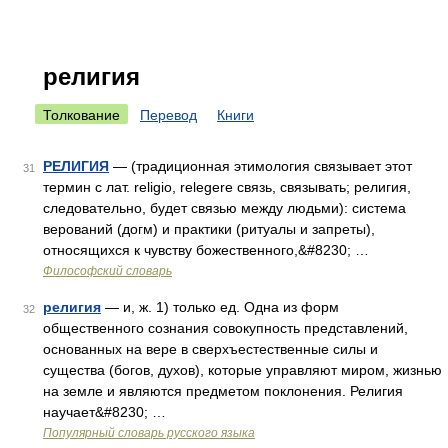
религия
Толкование
Перевод
Книги
РЕЛИГИЯ
— (традиционная этимология связывает этот
31
термин с лат. religio, relegere связь, связывать; религия,
следовательно, будет связью между людьми): система
верований (догм) и практики (ритуалы и запреты),
относящихся к чувству божественного,&#8230; …
Философский словарь
религия
— и, ж. 1) только ед. Одна из форм
32
общественного сознания совокупность представлений,
основанных на вере в сверхъестественные силы и
существа (богов, духов), которые управляют миром, жизнью
на земле и являются предметом поклонения. Религия
научает&#8230; …
Популярный словарь русского языка