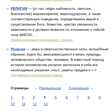
РЕЛИГИЯ
— (от лат. religio набожность, святыня,
39
благочестие) мировоззрение, мироощущение, а также
соответствующее поведение, определяемое верой в
существование Бога, божества; чувство связанности,
зависимости и долженствования по отношению к тайной
силе,&#8230; …
Профессиональное образование. Словарь
Религия
— „вера в сверхъестественные силы, волшебным
40
образом, будто бы, вмешивающиеся в жизнь природы,
человеческого общества, человека. В известный период
истории человечества религия заключала в себе все
необходимые указания, опыт, „заветы предков и т. п …
Популярный политический словарь
Страницы
←
Предыдущая
Следующая
→
1
2
3
4
5
6
7
8
9
10
11
12
13