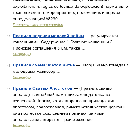
Betriebsregeln, Betriebsvorschriften; ф. reglement d
exploitation; и. reglas de tecnica de explotacion) нормативно
техн. документ о мероприятиях, положениях и нормах,
определяющих&#8230; …
Геологическая энциклопедия
Правила ведения морской войны
— регулируются
44
конвенциями. Содержание 1 Гаагские конвенции 2
Нионские соглашения 3 См. также …
Википедия
Правила съёма: Метод Хитча
— Hitch[1] Жанр комедия /
45
мелодрама Режиссёр …
Википедия
Правила Святых Апостолов
— (Правила святых
46
апостол) важнейший памятник законодательства
вселенской Церкви; хотя авторство не принадлежит
апостолам, православная, римско католическая церкви и
ряд протестантских церквей признают за ними
апостольский авторитет. Происхождение …
Википедия