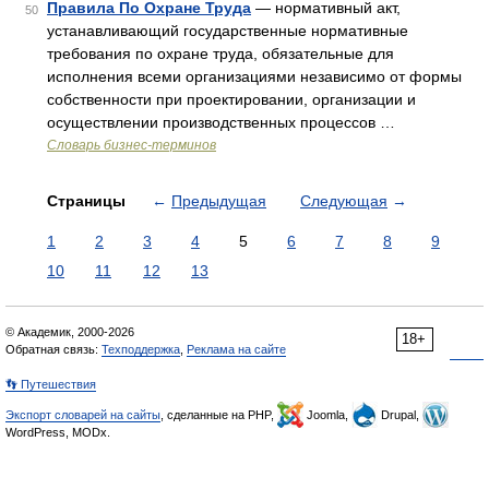
Правила По Охране Труда
— нормативный акт,
50
устанавливающий государственные нормативные
требования по охране труда, обязательные для
исполнения всеми организациями независимо от формы
собственности при проектировании, организации и
осуществлении производственных процессов …
Словарь бизнес-терминов
Страницы
←
Предыдущая
Следующая
→
1
2
3
4
5
6
7
8
9
10
11
12
13
© Академик, 2000-2026
18+
Обратная связь:
Техподдержка
,
Реклама на сайте
👣 Путешествия
Экспорт словарей на сайты
, сделанные на PHP,
Joomla,
Drupal,
WordPress, MODx.