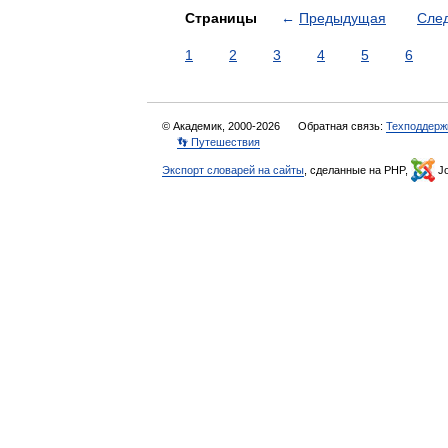
Страницы
←
Предыдущая
Сле
1
2
3
4
5
6
© Академик, 2000-2026
Обратная связь:
Техподдерж
👣 Путешествия
Экспорт словарей на сайты
, сделанные на PHP,
Jo