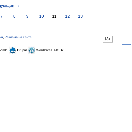
дующая
→
7
8
9
10
11
12
13
ка
,
Реклама на сайте
18+
omla,
Drupal,
WordPress, MODx.