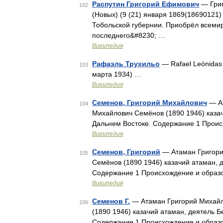
Распутин Григорий Ефимович
— Григ
102
(Новых) (9 (21) января 1869(18690121)
Тобольской губернии. Приобрёл всемир
последнего&#8230; …
Википедия
Рафаэль Трухильо
— Rafael Leónidas 
103
марта 1934) …
Википедия
Семенов, Григорий Михайлович
— Ат
104
Михайлович Семёнов (1890 1946) казач
Дальнем Востоке. Содержание 1 Прои
Википедия
Семенов, Григорий
— Атаман Григорий
105
Семёнов (1890 1946) казачий атаман, 
Содержание 1 Происхождение и образ
Википедия
Семенов Г.
— Атаман Григорий Михайло
106
(1890 1946) казачий атаман, деятель Б
Содержание 1 Происхождение и образ