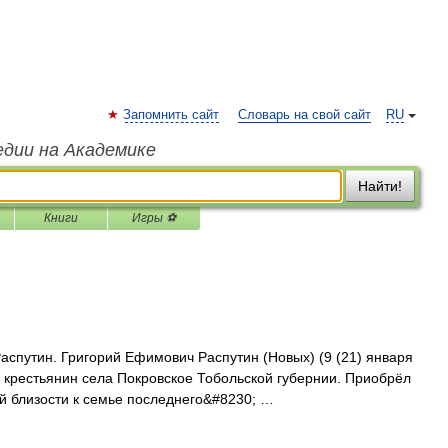
Запомнить сайт
Словарь на свой сайт
RU
едии на Академике
Найти!
Книги
Игры ⚽
спутин. Григорий Ефимович Распутин (Новых) (9 (21) января
 крестьянин села Покровское Тобольской губернии. Приобрёл
й близости к семье последнего&#8230; …