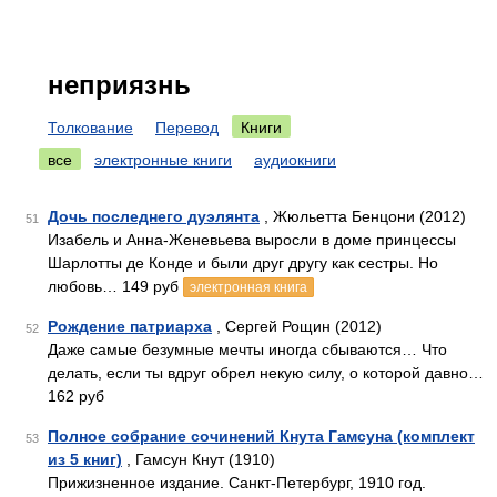
неприязнь
Толкование
Перевод
Книги
все
электронные книги
аудиокниги
Дочь последнего дуэлянта
, Жюльетта Бенцони (2012)
51
Изабель и Анна-Женевьева выросли в доме принцессы
Шарлотты де Конде и были друг другу как сестры. Но
любовь… 149 руб
электронная книга
Рождение патриарха
, Сергей Рощин (2012)
52
Даже самые безумные мечты иногда сбываются… Что
делать, если ты вдруг обрел некую силу, о которой давно…
162 руб
Полное собрание сочинений Кнута Гамсуна (комплект
53
из 5 книг)
, Гамсун Кнут (1910)
Прижизненное издание. Санкт-Петербург, 1910 год.