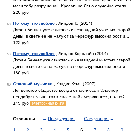
масштабу разрушений. Красавица Лена случайно стала…
220 руб
Потому что люблю
, Линден К. (2014)
58
Джоан Беннет уже свыклась с незавидной участью старой
девы: в свете ее не жалуют за чересчур высокий рост и…
122 руб
Потому что люблю
, Линден Кэролайн (2014)
59
Джоан Беннет уже свыклась с незавидной участью старой
девы: в свете ее не жалуют за чересчур высокий рост и…
180 руб
Опасный мужчина
, Кэндис Кэмп (2007)
60
Лондонское общество всегда относилось к Элеонор
неодобрительно, как к «властной американке», полной…
149 руб
электронная книга
Страницы
←
Предыдущая
Следующая
→
1
2
3
4
5
6
7
8
9