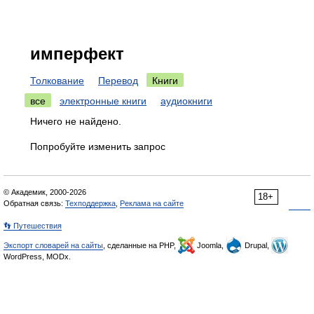
имперфект
Толкование
Перевод
Книги
все
электронные книги
аудиокниги
Ничего не найдено.
Попробуйте изменить запрос
© Академик, 2000-2026
18+
Обратная связь:
Техподдержка
,
Реклама на сайте
👣 Путешествия
Экспорт словарей на сайты
, сделанные на PHP,
Joomla,
Drupal,
WordPress, MODx.