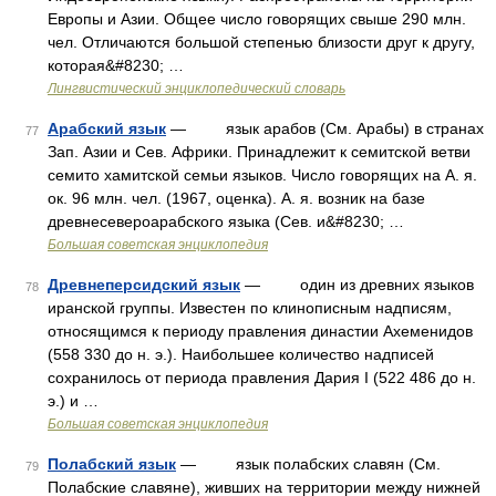
Европы и Азии. Общее число говорящих свыше 290 млн.
чел. Отличаются большой степенью близости друг к другу,
которая&#8230; …
Лингвистический энциклопедический словарь
Арабский язык
— язык арабов (См. Арабы) в странах
77
Зап. Азии и Сев. Африки. Принадлежит к семитской ветви
семито хамитской семьи языков. Число говорящих на А. я.
ок. 96 млн. чел. (1967, оценка). А. я. возник на базе
древнесевероарабского языка (Сев. и&#8230; …
Большая советская энциклопедия
Древнеперсидский язык
— один из древних языков
78
иранской группы. Известен по клинописным надписям,
относящимся к периоду правления династии Ахеменидов
(558 330 до н. э.). Наибольшее количество надписей
сохранилось от периода правления Дария I (522 486 до н.
э.) и …
Большая советская энциклопедия
Полабский язык
— язык полабских славян (См.
79
Полабские славяне), живших на территории между нижней