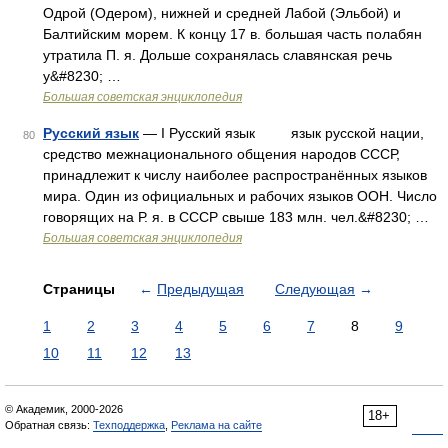
Одрой (Одером), нижней и средней Лабой (Эльбой) и
Балтийским морем. К концу 17 в. большая часть полабян
утратила П. я. Дольше сохранялась славянская речь
у&#8230; …
Большая советская энциклопедия
Русский язык
— I Русский язык язык русской нации,
80
средство межнационального общения народов СССР,
принадлежит к числу наиболее распространённых языков
мира. Один из официальных и рабочих языков ООН. Число
говорящих на Р. я. в СССР свыше 183 млн. чел.&#8230; …
Большая советская энциклопедия
Страницы
←
Предыдущая
Следующая
→
1
2
3
4
5
6
7
8
9
10
11
12
13
© Академик, 2000-2026
18+
Обратная связь:
Техподдержка
,
Реклама на сайте