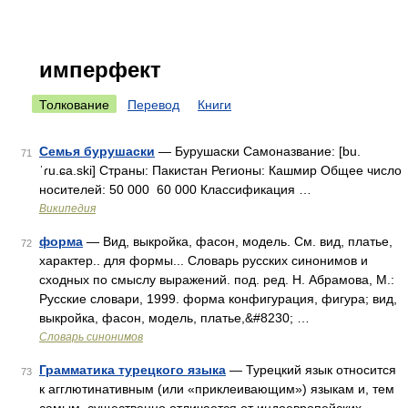
имперфект
Толкование
Перевод
Книги
Семья бурушаски
— Бурушаски Самоназвание: [bu.
71
ˈɾu.ɕa.ski] Страны: Пакистан Регионы: Кашмир Общее число
носителей: 50 000 60 000 Классификация …
Википедия
форма
— Вид, выкройка, фасон, модель. См. вид, платье,
72
характер.. для формы... Словарь русских синонимов и
сходных по смыслу выражений. под. ред. Н. Абрамова, М.:
Русские словари, 1999. форма конфигурация, фигура; вид,
выкройка, фасон, модель, платье,&#8230; …
Словарь синонимов
Грамматика турецкого языка
— Турецкий язык относится
73
к агглютинативным (или «приклеивающим») языкам и, тем