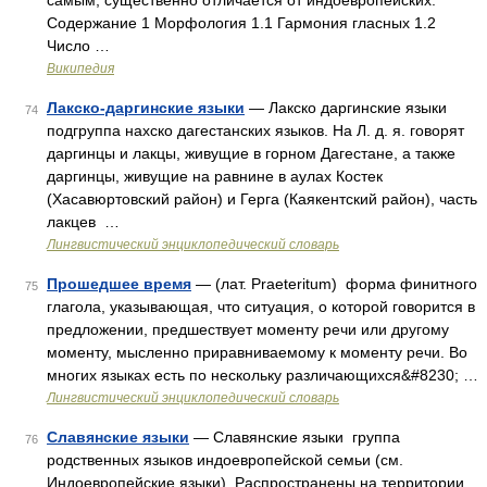
самым, существенно отличается от индоевропейских.
Содержание 1 Морфология 1.1 Гармония гласных 1.2
Число …
Википедия
Лакско-даргинские языки
— Лакско даргинские языки
74
подгруппа нахско дагестанских языков. На Л. д. я. говорят
даргинцы и лакцы, живущие в горном Дагестане, а также
даргинцы, живущие на равнине в аулах Костек
(Хасавюртовский район) и Герга (Каякентский район), часть
лакцев …
Лингвистический энциклопедический словарь
Прошедшее время
— (лат. Praeteritum) форма финитного
75
глагола, указывающая, что ситуация, о которой говорится в
предложении, предшествует моменту речи или другому
моменту, мысленно приравниваемому к моменту речи. Во
многих языках есть по нескольку различающихся&#8230; …
Лингвистический энциклопедический словарь
Славянские языки
— Славянские языки группа
76
родственных языков индоевропейской семьи (см.
Индоевропейские языки). Распространены на территории