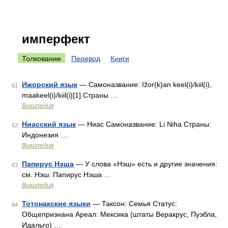
имперфект
Толкование
Перевод
Книги
Ижорский язык
— Самоназвание: Ižor(k)an keel(i)/kiil(i),
61
maakeel(i)/kiil(i)[1] Страны …
Википедия
Ниасский язык
— Ниас Самоназвание: Li Niha Страны:
62
Индонезия …
Википедия
Папирус Нэша
— У слова «Нэш» есть и другие значения:
63
см. Нэш. Папирус Нэша …
Википедия
Тотонакские языки
— Таксон: Семья Статус:
64
Общепризнана Ареал: Мексика (штаты Веракрус, Пуэбла,
Идальго) …