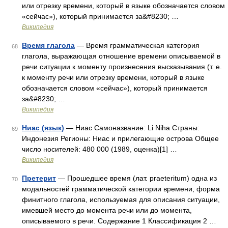
или отрезку времени, который в языке обозначается словом
«сейчас»), который принимается за&#8230; …
Википедия
Время глагола
— Время грамматическая категория
68
глагола, выражающая отношение времени описываемой в
речи ситуации к моменту произнесения высказывания (т. е.
к моменту речи или отрезку времени, который в языке
обозначается словом «сейчас»), который принимается
за&#8230; …
Википедия
Ниас (язык)
— Ниас Самоназвание: Li Niha Страны:
69
Индонезия Регионы: Ниас и прилегающие острова Общее
число носителей: 480 000 (1989, оценка)[1] …
Википедия
Претерит
— Прошедшее время (лат. praeteritum) одна из
70
модальностей грамматической категории времени, форма
финитного глагола, используемая для описания ситуации,
имевшей место до момента речи или до момента,
описываемого в речи. Содержание 1 Классификация 2 …