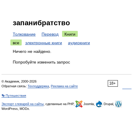
запанибратство
Толкование
Перевод
Книги
все
электронные книги
аудиокниги
Ничего не найдено.
Попробуйте изменить запрос
© Академик, 2000-2026
18+
Обратная связь:
Техподдержка
,
Реклама на сайте
👣 Путешествия
Экспорт словарей на сайты
, сделанные на PHP,
Joomla,
Drupal,
WordPress, MODx.