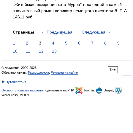
"Житейские воззрения кота Мурра"-последний и самый
значительный роман великого немецкого писателя Э. Т. А…
14611 руб
Страницы
←
Предыдущая
Следующая
→
1
2
3
4
5
6
7
8
9
10
11
12
13
© Академик, 2000-2026
18+
Обратная связь:
Техподдержка
,
Реклама на сайте
👣 Путешествия
Экспорт словарей на сайты
, сделанные на PHP,
Joomla,
Drupal,
WordPress, MODx.