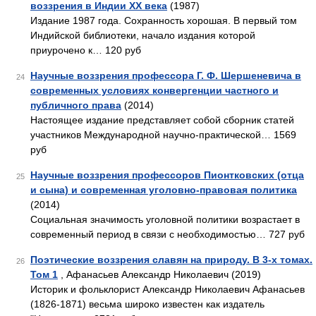
воззрения в Индии XX века
(1987)
Издание 1987 года. Сохранность хорошая. В первый том
Индийской библиотеки, начало издания которой
приурочено к… 120 руб
Научные воззрения профессора Г. Ф. Шершеневича в
24
современных условиях конвергенции частного и
публичного права
(2014)
Настоящее издание представляет собой сборник статей
участников Международной научно-практической… 1569
руб
Научные воззрения профессоров Пионтковских (отца
25
и сына) и современная уголовно-правовая политика
(2014)
Социальная значимость уголовной политики возрастает в
современный период в связи с необходимостью… 727 руб
Поэтические воззрения славян на природу. В 3-х томах.
26
Том 1
, Афанасьев Александр Николаевич (2019)
Историк и фольклорист Александр Николаевич Афанасьев
(1826-1871) весьма широко известен как издатель