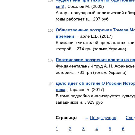
Чуден Рейн при тихой погоде Новые
107
кн 3
, Соколов М. (2003)
Автор - популярный политический обоз
годы работает в… 297 руб
Общественные воззрения Томаса Мор
108
времени
, Тарле Е.В. (2017)
Вниманию читателей предлагается книг
которой… 274 грн (только Украина)
Поэтические воззрения славян на п
109
Фундаментальный труд А. Н. Афанасьев
истории… 781 грн (только Украина)
Дело идет об истине О России Исто
110
века
, Тарасов Б. (2017)
В томе подробно анализируется культу
западников и… 929 руб
Страницы
←
Предыдущая
Сле
1
2
3
4
5
6