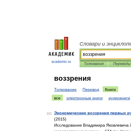
Словари и энциклоп
academic.ru
Толкования
Переводы
воззрения
Толкование
Перевод
Книги
все
электронные книги
аудиокниги
Экономические воззрения первых русс
101
(2015)
Исследование Владимира Яковлевича 