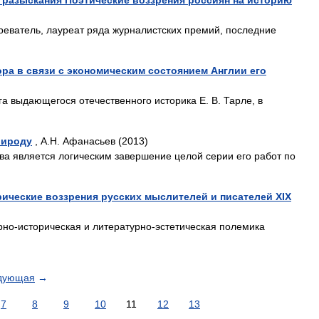
 разыскания Поэтические воззрения россиян на историю
реватель, лауреат ряда журналистских премий, последние
а в связи с экономическим состоянием Англии его
а выдающегося отечественного историка Е. В. Тарле, в
рироду
, А.Н. Афанасьев (2013)
а является логическим завершение целой серии его работ по
рические воззрения русских мыслителей и писателей XIX
рно-историческая и литературно-эстетическая полемика
дующая
→
7
8
9
10
11
12
13