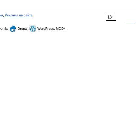
ка
,
Реклама на сайте
18+
omla,
Drupal,
WordPress, MODx.