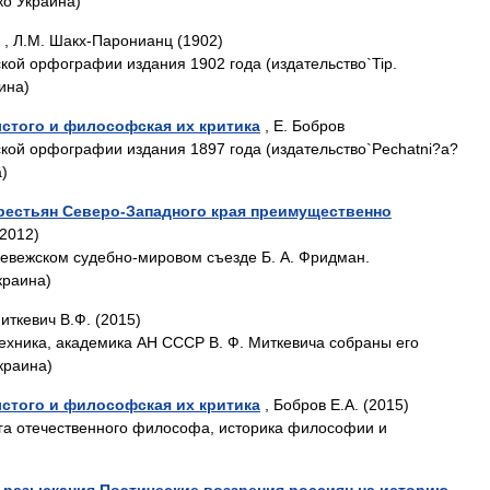
ко Украина)
, Л.М. Шакх-Паронианц (1902)
кой орфографии издания 1902 года (издательство`Tip.
аина)
лстого и философская их критика
, Е. Бобров
кой орфографии издания 1897 года (издательство`Pechatni?a?
а)
рестьян Северо-Западного края преимущественно
(2012)
евежском судебно-мировом съезде Б. А. Фридман.
краина)
иткевич В.Ф. (2015)
ехника, академика АН СССР В. Ф. Миткевича собраны его
краина)
лстого и философская их критика
, Бобров Е.А. (2015)
га отечественного философа, историка философии и