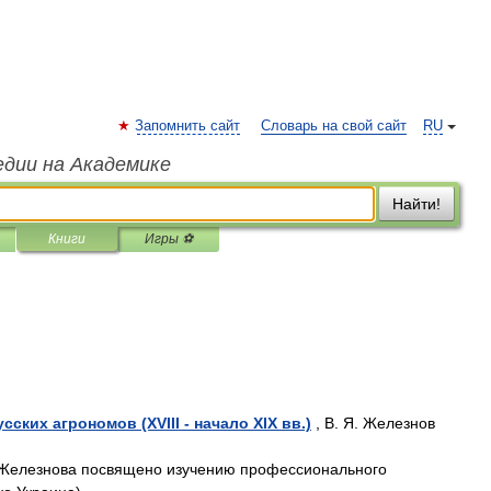
Запомнить сайт
Словарь на свой сайт
RU
едии на Академике
Найти!
Книги
Игры ⚽
ких агрономов (XVIII - начало XIX вв.)
, В. Я. Железнов
Железнова посвящено изучению профессионального