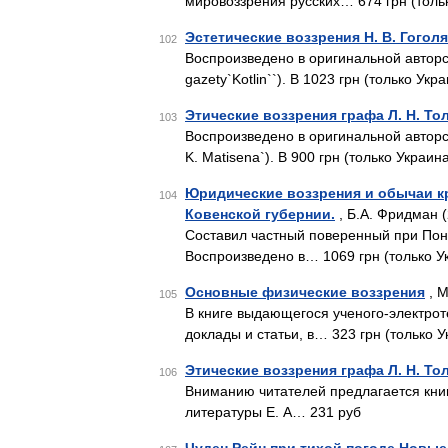
мировоззрения русских… 674 грн (толь
Эстетические воззрения Н. В. Гоголя
102
Воспроизведено в оригинальной авторс
gazety`Kotlin``). В 1023 грн (только Укр
Этические воззрения графа Л. Н. То
103
Воспроизведено в оригинальной авторс
K. Matisena`). В 900 грн (только Украин
Юридические воззрения и обычаи к
104
Ковенской губернии.
, Б.А. Фридман 
Составил частный поверенный при Пон
Воспроизведено в… 1069 грн (только У
Основные физические воззрения
, М
105
В книге выдающегося ученого-электрот
доклады и статьи, в… 323 грн (только У
Этические воззрения графа Л. Н. То
106
Вниманию читателей предлагается кни
литературы Е. А… 231 руб