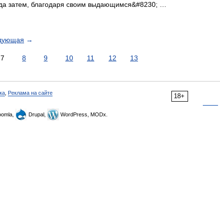
уда затем, благодаря своим выдающимся&#8230; …
дующая
→
7
8
9
10
11
12
13
ка
,
Реклама на сайте
18+
omla,
Drupal,
WordPress, MODx.