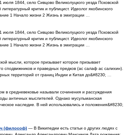
1 июля 1844, село Сивцово Великолуцкого уезда Псковской
 литературный критик и публицист. Идеолог якобинского
ание 1 Начало жизни 2 Жизнь в эмиграции …
1 июля 1844, село Сивцово Великолуцкого уезда Псковской
 литературный критик и публицист. Идеолог якобинского
ание 1 Начало жизни 2 Жизнь в эмиграции …
ой мысли, которое призывает которое призывает
го сподвижников и праведных предков (ас салаф ас салихин).
ных территорий от границ Индии и Китая до&#8230; …
 в средневековье называли сочинения и рассуждения
оды античных мыслителей. Однако мусульманская
ческое наследие. В ней использовались и положения&#8230;
ч (философ)
— В Википедии есть статьи о других людях с
рович. Александр Александрович Максимов Дата рождения: