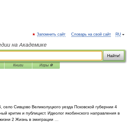
Запомнить сайт
Словарь на свой сайт
RU
едии на Академике
Найти!
Книги
Игры ⚽
, село Сивцово Великолуцкого уезда Псковской губернии 4
ный критик и публицист. Идеолог якобинского направления в
жизни 2 Жизнь в эмиграции …