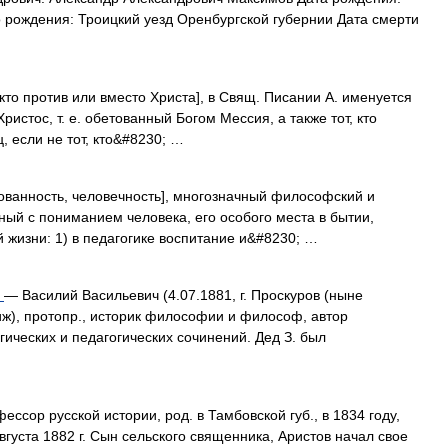
о рождения: Троицкий уезд Оренбургской губернии Дата смерти
, кто против или вместо Христа], в Свящ. Писании А. именуется
ристос, т. е. обетованный Богом Мессия, а также тот, кто
, если не тот, кто&#8230; …
зованность, человечность], многозначный философский и
ный с пониманием человека, его особого места в бытии,
жизни: 1) в педагогике воспитание и&#8230; …
ч
— Василий Васильевич (4.07.1881, г. Проскуров (ныне
иж), протопр., историк философии и философ, автор
ических и педагогических сочинений. Дед З. был
ессор русской истории, род. в Тамбовской губ., в 1834 году,
августа 1882 г. Сын сельского священника, Аристов начал свое