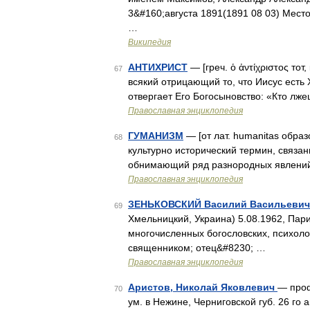
3&#160;августа 1891(1891 08 03) Мест
…
Википедия
АНТИХРИСТ
— [греч. ὁ ἀντίχριστος тот
67
всякий отрицающий то, что Иисус есть Х
отвергает Его Богосыновство: «Кто лжец
Православная энциклопедия
ГУМАНИЗМ
— [от лат. humanitas обра
68
культурно исторический термин, связан
обнимающий ряд разнородных явлений 
Православная энциклопедия
ЗЕНЬКОВСКИЙ Василий Васильеви
69
Хмельницкий, Украина) 5.08.1962, Пар
многочисленных богословских, психолог
священником; отец&#8230; …
Православная энциклопедия
Аристов, Николай Яковлевич
— проф
70
ум. в Нежине, Черниговской губ. 26 го 