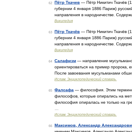
Пётр Ткачев
— Пётр Никитич Ткачёв (1
62
губернии 4 января 1886 Париж) русский
направления в народничестве. Содерж
Википедия
Пётр Ткачёв
— Пётр Никитич Ткачёв (1
63
губернии 4 января 1886 Париж) русский
направления в народничестве. Содерж
Википедия
Салафизм
— направление мусульманск
64
ориентироваться на пример пророка, е
После завоевания мусульманами обшир
Ислам. Энциклопедический словарь.
Фалсафа
— философия. Этим термином
65
философов, которые опирались на мет
философия опиралась не только на гре
…
Ислам. Энциклопедический словарь.
Максимов, Александр Александрови
66
именем Максимов, Александр Александ