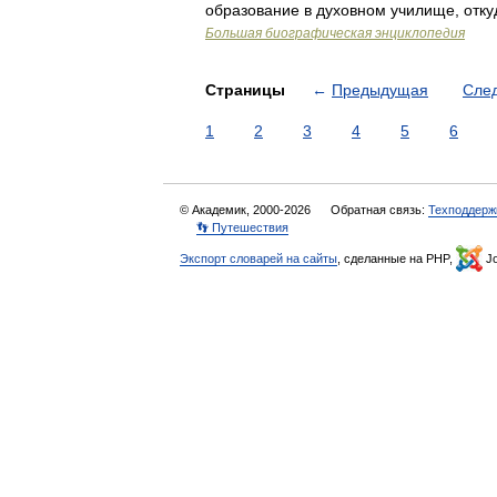
образование в духовном училище, отк
Большая биографическая энциклопедия
Страницы
←
Предыдущая
Сле
1
2
3
4
5
6
© Академик, 2000-2026
Обратная связь:
Техподдерж
👣 Путешествия
Экспорт словарей на сайты
, сделанные на PHP,
Jo