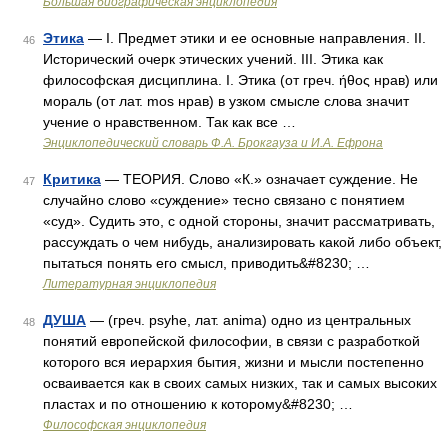
Большая биографическая энциклопедия
Этика
— I. Предмет этики и ее основные направления. II.
46
Исторический очерк этических учений. III. Этика как
философская дисциплина. I. Этика (от греч. ήθος нрав) или
мораль (от лат. mos нрав) в узком смысле слова значит
учение о нравственном. Так как все …
Энциклопедический словарь Ф.А. Брокгауза и И.А. Ефрона
Критика
— ТЕОРИЯ. Слово «К.» означает суждение. Не
47
случайно слово «суждение» тесно связано с понятием
«суд». Судить это, с одной стороны, значит рассматривать,
рассуждать о чем нибудь, анализировать какой либо объект,
пытаться понять его смысл, приводить&#8230; …
Литературная энциклопедия
ДУША
— (греч. psyhe, лат. anima) одно из центральных
48
понятий европейской философии, в связи с разработкой
которого вся иерархия бытия, жизни и мысли постепенно
осваивается как в своих самых низких, так и самых высоких
пластах и по отношению к которому&#8230; …
Философская энциклопедия