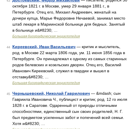
Достоевский, Федор Михайлови
— писатель, родился 30
43
октября 1821 г. в Москве, умер 29 января 1881 г., в
Петербурге. Отец его, Михаил Андреевич, женатый на
дочери купца, Марье Федоровне Нечаевой, занимал место
штаб лекаря в Мариинской больнице для бедных. Занятый
в больнице и&#8230; …
Большая биографическая энциклопедия
Киреевский, Иван Васильевич
— критик и мыслитель,
44
род. в Москве 22 марта 1806 года, ум. 11 июня 1856 года в
Петербурге. Он принадлежал к одному из самых старинных
родов белевских и козельских дворян. Отец его, Василий
Иванович Киреевский, служил в гвардии и вышел в
отставку&#8230; …
Большая биографическая энциклопедия
Чернышевский, Николай Гаврилович
— &mdash; сын
45
Гавриила Ивановича Ч., публицист и критик; род. 12 го июля
1828 г. в Саратове. Одаренный от природы отличными
способностями, единственный сын своих родителей, Н. Г.
был предметом усиленных забот и попечений всей семьи.
Хотя и&#8230; …