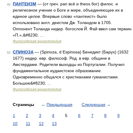
ПАНТЕИЗМ
— (от греч. pan всё и theos бог) филос. и
49
религиозное учение о Боге и мире, объединяющее их в
единое целое. Впервые слово «пантеист» было
использовано англ. деистом Дж. Толандом в 1705.
Оппонент Толанда нидер. богослов Й. Фай ввел сам термин
«П.»,&#8230; …
Философская энциклопедия
СПИНОЗА
— (Spinoza, d Espinosa) Бенедикт (Барух) (1632
50
1677) нидер. евр. философ. Род. в евр. общине в
Амстердаме. Родители выходцы из Португалии. Получил
фундаментальное иудаистское образование.
Одновременно общался с христианами гуманистами.
Большое&#8230; …
Философская энциклопедия
Страницы
←
Предыдущая
Следующая
→
1
2
3
4
5
6
7
8
9
10
11
12
13