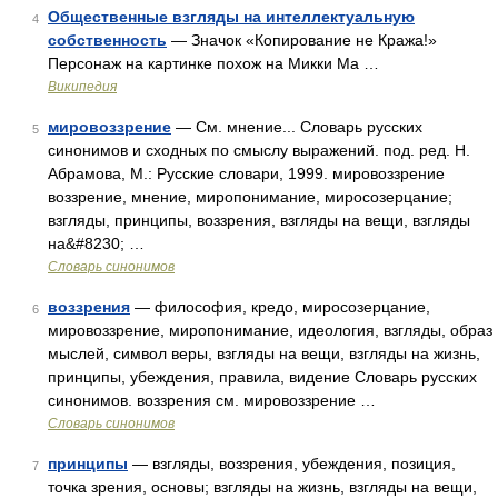
Общественные взгляды на интеллектуальную
4
собственность
— Значок «Копирование не Кража!»
Персонаж на картинке похож на Микки Ма …
Википедия
мировоззрение
— См. мнение... Словарь русских
5
синонимов и сходных по смыслу выражений. под. ред. Н.
Абрамова, М.: Русские словари, 1999. мировоззрение
воззрение, мнение, миропонимание, миросозерцание;
взгляды, принципы, воззрения, взгляды на вещи, взгляды
на&#8230; …
Словарь синонимов
воззрения
— философия, кредо, миросозерцание,
6
мировоззрение, миропонимание, идеология, взгляды, образ
мыслей, символ веры, взгляды на вещи, взгляды на жизнь,
принципы, убеждения, правила, видение Словарь русских
синонимов. воззрения см. мировоззрение …
Словарь синонимов
принципы
— взгляды, воззрения, убеждения, позиция,
7
точка зрения, основы; взгляды на жизнь, взгляды на вещи,