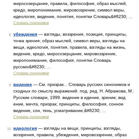
миросозерцание, правила, философия, образ мыслей,
кредо, миропонимание, мировоззрение, символ веры,
идеология, видение, понятия, понятки Словарь&#8230; …
Словарь синонимов
убеждения
— взгляды, воззрения, позиция, принципы,
8
точка зрения; образ мыслей, символ веры, взгляды на
вещи, идеология, понятия, правила, взгляды на жизнь,
видение, кредо, миросозерцание, мировоззрение,
миропонимание, философия, понятки Словарь
русских&#8230; …
Словарь синонимов
видение
— См. призрак... Словарь русских синонимов и
9
сходных по смыслу выражений. под. ред. Н. Абрамова, М.:
Русские словари, 1999. видение в идение, зрение; вид
ение, мечта, призрак; принципы, философия, сонное
видение, сон, тень, усматривание,&#8230; …
Словарь синонимов
идеология
— взгляды на вещи, принципы, взгляды,
10
воззрения, правила, убеждения, мировоззрение, образ