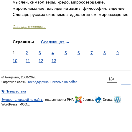
мыслей, символ веры, кредо, миросозерцание,
миропонимание, взгляды на жизнь, философия, видение
Словарь русских синонимов. идеология см. мировоззрение
…
Словарь синонимов
Страницы
Следующая
→
1
2
3
4
5
6
7
8
9
10
11
12
13
© Академик, 2000-2026
18+
Обратная связь:
Техподдержка
,
Реклама на сайте
👣 Путешествия
Экспорт словарей на сайты
, сделанные на PHP,
Joomla,
Drupal,
WordPress, MODx.