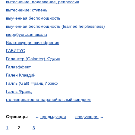
вытеснение, подавление, репрессия
вытеснение: ступень
выученная беспомощность
выученная беспомощность (learned helplessness)
вюрцбургская школа
Вялотекущая шизофрения
ГАБИТУС
Галантер (Galanter) Юджин
Галаэффект
Гален Клавдий
Галль (Gall) Франц Йозеф
Галль Франц
галлюцинаторно-паранойяльный синдром
Страницы
←
предыдущая
следующая
→
1
2
3