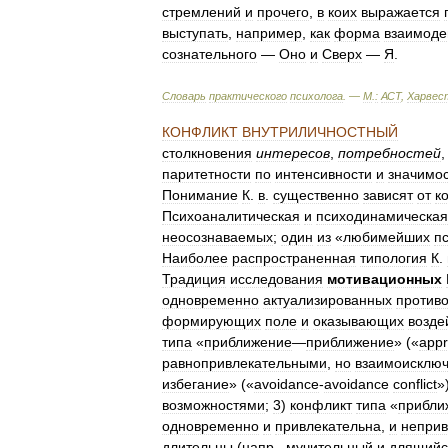
стремлений
и
прочего
,
в
коих
выражается
выступать
,
например
,
как
форма
взаимоде
сознательного
—
Оно
и
Сверх
—
Я
.
Словарь
практического
психолога
. —
М
.
:
АСТ
,
Харвес
КОНФЛИКТ
ВНУТРИЛИЧНОСТНЫЙ
столкновения
интересов
,
потребностей
,
паритетности
по
интенсивности
и
значимо
Понимание
К
.
в
.
существенно
зависят
от
к
Психоаналитическая
и
психодинамическая
неосознаваемых
;
один
из
«
любимейших
п
Наиболее
распространенная
типология
К
.
Традиция
исследования
мотивационных
одновременно
актуализированных
против
формирующих
поле
и
оказывающих
возде
типа
«
приближение
—
приближение
» («
app
равнопривлекательными
,
но
взаимоисклю
избегание
» («
avoidance
-
avoidance
conflict
»
возможностями
;
3
)
конфликт
типа
«
прибли
одновременно
и
привлекательна
,
и
неприв
длительны
(
напр
.,
мучительный
и
длящийс