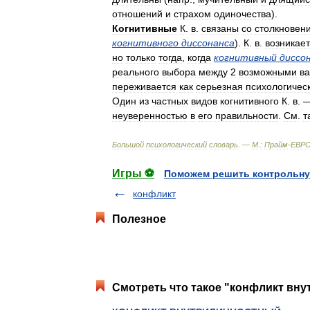
отношений
и
страхом
одиночества
).
Когнитивные
К
.
в
.
связаны
со
столкновен
когнитивного
диссонанса
).
К
.
в
.
возникает
но
только
тогда
,
когда
когнитивный
диссо
реального
выбора
между
2
возможными
в
переживается
как
серьезная
психологичес
Один
из
частных
видов
когнитивного
К
.
в
. 
неуверенностью
в
его
правильности
.
См
.
т
Большой
психологический
словарь
. —
М
.
:
Прайм
-
ЕВР
Игры ⚽
Поможем решить контрольну
конфликт
Полезное
Смотреть что такое "конфликт вну