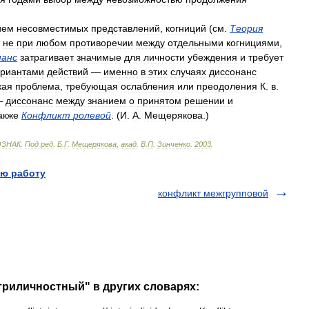
ием
несовместимых
представлений
,
когниций
(
см
.
Теория
не
при
любом
противоречии
между
отдельными
когнициями
,
нанс
затрагивает
значимые
для
личности
убеждения
и
требует
ариантами
действий
—
именно
в
этих
случаях
диссонанс
кая
проблема
,
требующая
ослабления
или
преодоления
К
.
в
.
—
диссонанс
между
знанием
о
принятом
решении
и
акже
Конфликт
ролевой
. (
И
.
А
.
Мещерякова
.)
ОЗНАК
.
Под
ред
.
Б
.
Г
.
Мещерякова
,
акад
.
В
.
П
.
Зинченко
.
2003
.
ю работу
конфликт межгрупповой
триличностный" в других словарях: