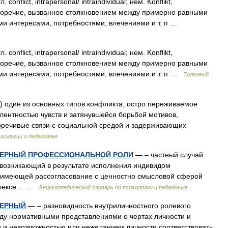
 conflict, intrapersonal/ intraindividual; нем. Konflikt,
иворечие, вызванное столкновением между примерно равными
ми интересами, потребностями, влечениями и т. п …
 conflict, intrapersonal/ intraindividual; нем. Konflikt,
иворечие, вызванное столкновением между примерно равными
ми интересами, потребностями, влечениями и т. п …
Толковый
) один из основных типов конфликта, остро переживаемое
лентностью чувств и затянувшейся борьбой мотивов,
оречивые связи с социальной средой и задерживающих
ихологии и педагогике
ДЕРНЫЙ ПРОФЕССИОНАЛЬНОЙ РОЛИ
— – частный случай
 возникающий в результате исполнения индивидом
 имеющей рассогласование с ценностно смысловой сферой
мплексе… …
Энциклопедический словарь по психологии и педагогике
ДЕРНЫЙ
— – разновидность внутриличностного ролевого
ду нормативными представлениями о чертах личности и
 и невозможностью или нежеланием личности соответствовать