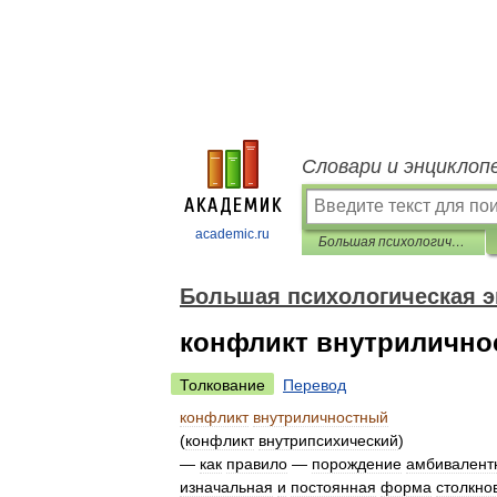
Словари и энциклоп
academic.ru
Большая психологическая энциклопедия
Большая психологическая 
конфликт внутриличн
Толкование
Перевод
конфликт
внутриличностный
(
конфликт
внутрипсихический
)
—
как
правило
—
порождение
амбивалент
изначальная
и
постоянная
форма
столкно