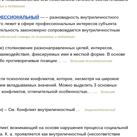
ии и педагогике
ФЕССИОНАЛЬНЫЙ
— – разновидность внутриличностного
го лежит в сфере профессиональных интересов субъекта
тельность закономерно сопровождается внутриличностным
едический словарь по психологии и педагогике
ние) столкновение разнонаправленных целей, интересов,
взаимодействия, фиксируемых ими в жесткой форме. В основе
либо противоречивые позиции… …
Большая психологическая
ти психологии конфликтов, которое, несмотря на широкое
ием вкладываемых значений. Можно выделить 3 основных
ых конфликтов, отличительной особенностью… …
Большая
и) – См. Конфликт внутриличностный …
Энциклопедический
икт, возникающий на основе нарушения процесса социальной
 К. а. проявляется как внутриличностный (несоответствие