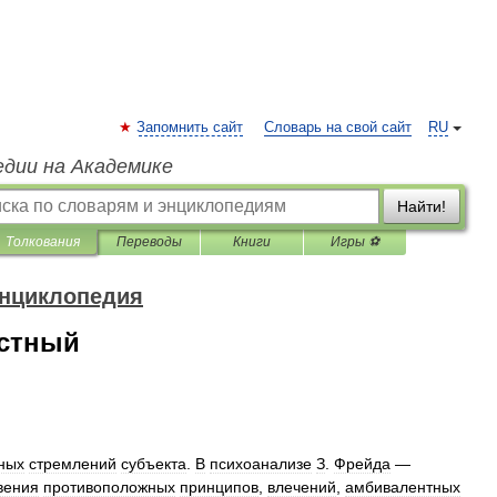
Запомнить сайт
Словарь на свой сайт
RU
едии на Академике
Найти!
Толкования
Переводы
Книги
Игры ⚽
энциклопедия
остный
ных
стремлений
субъекта
.
В
психоанализе
З
.
Фрейда
—
вения
противоположных
принципов
,
влечений
,
амбивалентных