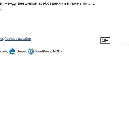
кой, между внешними требованиями и личными… …
ке
ка
,
Реклама на сайте
18+
omla,
Drupal,
WordPress, MODx.