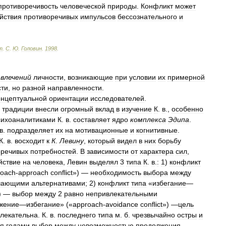
противоречивость
человеческой
природы
.
Конфликт
может
йствия
противоречивых
импульсов
бессознательного
и
т
.
С
.
Ю
.
Головин
.
1998
.
влечений
личности
,
возникающие
при
условии
их
примерной
сти
,
но
разной
направленности
.
онцептуальной
ориентации
исследователей
.
традиции
внесли
огромный
вклад
в
изучение
К
.
в
.,
особенно
сихоаналитиками
К
.
в
.
составляет
ядро
комплекса
Эдипа
.
в
.
подразделяет
их
на
мотивационные
и
когнитивные
.
К
.
в
.
восходит
к
К
.
Левину
,
который
видел
в
них
борьбу
оречивых
потребностей
.
В
зависимости
от
характера
сил
,
йствие
на
человека
,
Левин
выделял
3
типа
К
.
в
.
:
1
)
конфликт
roach
-
approach
conflict
») —
необходимость
выбора
между
чающими
альтернативами
;
2
)
конфликт
типа
«
избегание
—
) —
выбор
между
2
равно
непривлекательными
жение
—
избегание
» («
approach
-
avoidance
conflict
») —
цель
лекательна
.
К
.
в
.
последнего
типа
м
.
б
.
чрезвычайно
остры
и
я
годами
выбор
между
невозможностью
продолжения