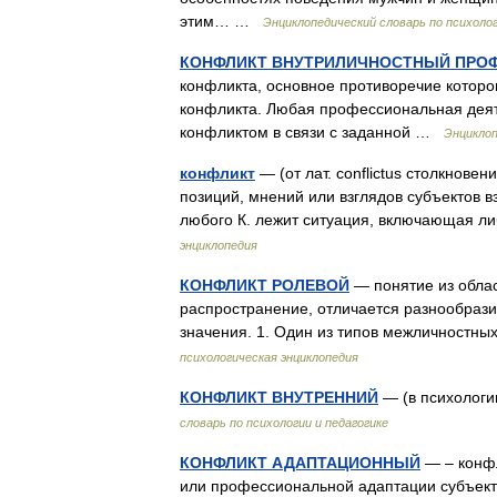
этим… …
Энциклопедический словарь по психолог
КОНФЛИКТ ВНУТРИЛИЧНОСТНЫЙ ПРО
конфликта, основное противоречие которо
конфликта. Любая профессиональная дея
конфликтом в связи с заданной …
Энциклоп
конфликт
— (от лат. conflictus столкнове
позиций, мнений или взглядов субъектов 
любого К. лежит ситуация, включающая 
энциклопедия
КОНФЛИКТ РОЛЕВОЙ
— понятие из облас
распространение, отличается разнообраз
значения. 1. Один из типов межличностн
психологическая энциклопедия
КОНФЛИКТ ВНУТРЕННИЙ
— (в психологи
словарь по психологии и педагогике
КОНФЛИКТ АДАПТАЦИОННЫЙ
— – конфл
или профессиональной адаптации субъекта.