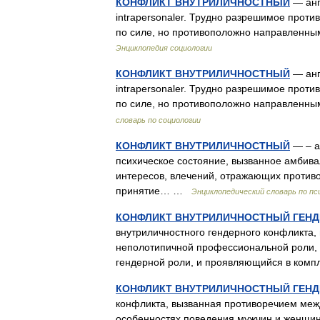
КОНФЛИКТ ВНУТРИЛИЧНОСТНЫЙ
— англ.
intrapersonaler. Трудно разрешимое прот
по силе, но противоположно направленны
Энциклопедия социологии
КОНФЛИКТ ВНУТРИЛИЧНОСТНЫЙ
— англ.
intrapersonaler. Трудно разрешимое прот
по силе, но противоположно направленны
словарь по социологии
КОНФЛИКТ ВНУТРИЛИЧНОСТНЫЙ
— – а
психическое состояние, вызванное амбива
интересов, влечений, отражающих против
принятие… …
Энциклопедический словарь по пс
КОНФЛИКТ ВНУТРИЛИЧНОСТНЫЙ ГЕН
внутриличностного гендерного конфликта,
неполотипичной профессиональной роли,
гендерной роли, и проявляющийся в ко
КОНФЛИКТ ВНУТРИЛИЧНОСТНЫЙ ГЕН
конфликта, вызванная противоречием меж
особенностях поведения мужчин и женщин