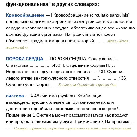
функциональная" в других словарях:
Кровообращение
— I Кровообращение (circulatio sanguinis)
непрерывное движение крови по замкнутой системе полостей
сердца и кровеносных сосудов, обеспечивающее все жизненно
важные функции организма. Направленный ток крови
обусловлен градиентом давления, который… …
Медицинская
энциклопедия
ПОРОКИ СЕРДЦА
— ПОРОКИ СЕРДЦА. Содержание: I.
Статистика ...................430 II. Отдельные формы П. с.
Недостаточность двустворчатого клапана . . . 431 Сужение
левого атглю вентрикулярного отверстия ......"................436
Сужение устья аорты …
Большая медицинская энциклопедия
система
— 4.48 система (system): Комбинация
взаимодействующих элементов, организованных для
достижения одной или нескольких поставленных целей.
Примечание 1 Система может рассматриваться как продукт
или предоставляемые им услуги. Примечание 2 На практике…
…
Словарь-справочник терминов нормативно-технической документации