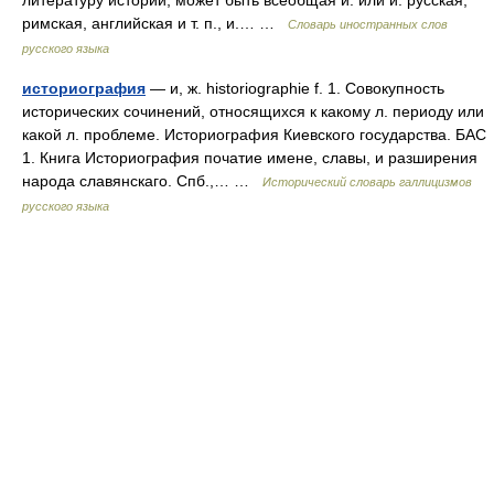
литературу истории; может быть всеобщая и. или и. русская,
римская, английская и т. п., и.… …
Словарь иностранных слов
русского языка
историография
— и, ж. historiographie f. 1. Совокупность
исторических сочинений, относящихся к какому л. периоду или
какой л. проблеме. Историография Киевского государства. БАС
1. Книга Историография початие имене, славы, и разширения
народа славянскаго. Спб.,… …
Исторический словарь галлицизмов
русского языка