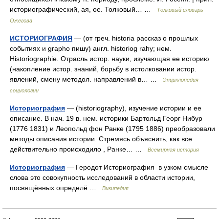
историографический, ая, ое. Толковый… …
Толковый словарь
Ожегова
ИСТОРИОГРАФИЯ
— (от греч. historia рассказ о прошлых
событиях и grapho пишу) англ. historiog rahy; нем.
Historiographie. Отрасль истор. науки, изучающая ее историю
(накопление истор. знаний, борьбу в истолковании истор.
явлений, смену методол. направлений в… …
Энциклопедия
социологии
Историография
— (historiography), изучение истории и ее
описание. В нач. 19 в. нем. историки Бартольд Георг Нибур
(1776 1831) и Леопольд фон Ранке (1795 1886) преобразовали
методы описания истории. Стремясь объяснить, как все
действительно происходило , Ранке… …
Всемирная история
Историография
— Геродот Историография в узком смысле
слова это совокупность исследований в области истории,
посвящённых определё …
Википедия