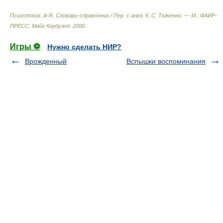
Психология. А-Я. Словарь-справочник / Пер. с англ. К. С. Ткаченко. — М.: ФАИР-
ПРЕСС
.
Майк Кордуэлл
.
2000
.
Игры ⚽
Нужно сделать НИР?
Врожденный
Вспышки воспоминания