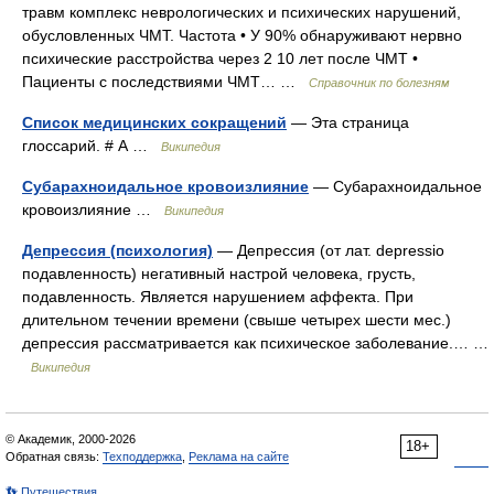
травм комплекс неврологических и психических нарушений,
обусловленных ЧМТ. Частота • У 90% обнаруживают нервно
психические расстройства через 2 10 лет после ЧМТ •
Пациенты с последствиями ЧМТ… …
Справочник по болезням
Список медицинских сокращений
— Эта страница
глоссарий. # А …
Википедия
Субарахноидальное кровоизлияние
— Субарахноидальное
кровоизлияние …
Википедия
Депрессия (психология)
— Депрессия (от лат. depressio
подавленность) негативный настрой человека, грусть,
подавленность. Является нарушением аффекта. При
длительном течении времени (свыше четырех шести мес.)
депрессия рассматривается как психическое заболевание.… …
Википедия
© Академик, 2000-2026
18+
Обратная связь:
Техподдержка
,
Реклама на сайте
👣 Путешествия