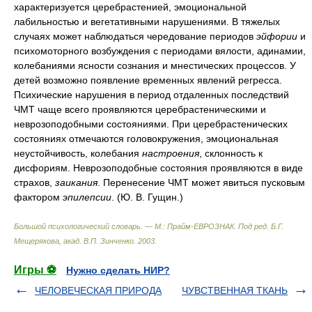
характеризуется церебрастенией, эмоциональной
лабильностью и вегетативными нарушениями. В тяжелых
случаях может наблюдаться чередование периодов
эйфории
и
психомоторного возбуждения с периодами вялости, адинамии,
колебаниями ясности сознания и мнестических процессов. У
детей возможно появление временных явлений регресса.
Психические нарушения в период отдаленных последствий
ЧМТ чаще всего проявляются церебрастеническими и
неврозоподобными состояниями. При церебрастенических
состояниях отмечаются головокружения, эмоциональная
неустойчивость, колебания
настроения
, склонность к
дисфориям. Неврозоподобные состояния проявляются в виде
страхов,
заикания
. Перенесение ЧМТ может явиться пусковым
фактором
эпилепсии
. (Ю. В. Гущин.)
Большой психологический словарь. — М.: Прайм-ЕВРОЗНАК
.
Под ред. Б.Г.
Мещерякова, акад. В.П. Зинченко
.
2003
.
Игры ⚽
Нужно сделать НИР?
ЧЕЛОВЕЧЕСКАЯ ПРИРОДА
ЧУВСТВЕННАЯ ТКАНЬ