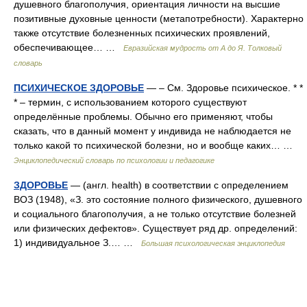
душевного благополучия, ориентация личности на высшие
позитивные духовные ценности (метапотребности). Характерно
также отсутствие болезненных психических проявлений,
обеспечивающее… …
Евразийская мудрость от А до Я. Толковый
словарь
ПСИХИЧЕСКОЕ ЗДОРОВЬЕ
— – См. Здоровье психическое. * *
* – термин, с использованием которого существуют
определённые проблемы. Обычно его применяют, чтобы
сказать, что в данный момент у индивида не наблюдается не
только какой то психической болезни, но и вообще каких… …
Энциклопедический словарь по психологии и педагогике
ЗДОРОВЬЕ
— (англ. health) в соответствии с определением
ВОЗ (1948), «З. это состояние полного физического, душевного
и социального благополучия, а не только отсутствие болезней
или физических дефектов». Существует ряд др. определений:
1) индивидуальное З.… …
Большая психологическая энциклопедия