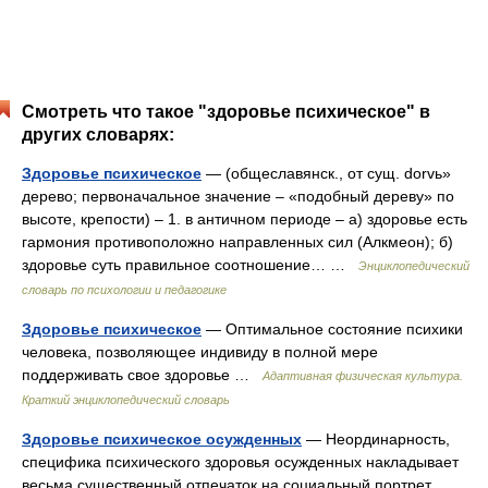
Смотреть что такое "здоровье психическое" в
других словарях:
Здоровье психическое
— (общеславянск., от сущ. dorvь»
дерево; первоначальное значение – «подобный дереву» по
высоте, крепости) – 1. в античном периоде – а) здоровье есть
гармония противоположно направленных сил (Алкмеон); б)
здоровье суть правильное соотношение… …
Энциклопедический
словарь по психологии и педагогике
Здоровье психическое
— Оптимальное состояние психики
человека, позволяющее индивиду в полной мере
поддерживать свое здоровье …
Адаптивная физическая культура.
Краткий энциклопедический словарь
Здоровье психическое осужденных
— Неординарность,
специфика психического здоровья осужденных накладывает
весьма существенный отпечаток на социальный портрет