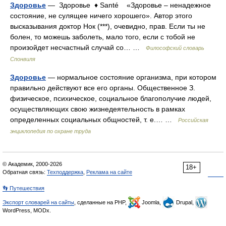
Здоровье
— Здоровье ♦ Santé «Здоровье – ненадежное
состояние, не сулящее ничего хорошего». Автор этого
высказывания доктор Нок (***), очевидно, прав. Если ты не
болен, то можешь заболеть, мало того, если с тобой не
произойдет несчастный случай со… …
Философский словарь
Спонвиля
Здоровье
— нормальное состояние организма, при котором
правильно действуют все его органы. Общественное З.
физическое, психическое, социальное благополучие людей,
осуществляющих свою жизнедеятельность в рамках
определенных социальных общностей, т. е.… …
Российская
энциклопедия по охране труда
© Академик, 2000-2026
18+
Обратная связь:
Техподдержка
,
Реклама на сайте
👣 Путешествия
Экспорт словарей на сайты
, сделанные на PHP,
Joomla,
Drupal,
WordPress, MODx.