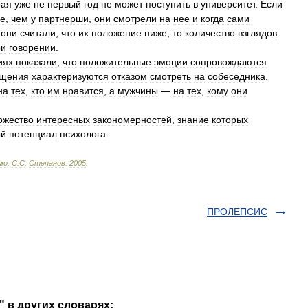
рая
уже
не
первый
год
не
может
поступить
в
университет
.
Если
е
,
чем
у
партнерши
,
они
смотрели
на
нее
и
когда
сами
они
считали
,
что
их
положение
ниже
,
то
количество
взглядов
ри
говорении
.
иях
показали
,
что
положительные
эмоции
сопровождаются
щения
характеризуются
отказом
смотреть
на
собеседника
.
на
тех
,
кто
им
нравится
,
а
мужчины
—
на
тех
,
кому
они
ожество
интересных
закономерностей
,
знание
которых
ый
потенциал
психолога
.
мо
.
С
.
С
.
Степанов
.
2005
.
ПРОЛЕПСИС
 в других словарях: