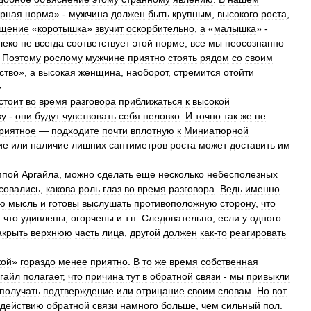
урная
норма
» -
мужчина
должен
быть
крупным
,
высокого
роста
,
щение
«
коротышка
»
звучит
оскорбительно
,
а
«
малышка
» -
леко
не
всегда
соответствует
этой
норме
,
все
мы
неосознанно
.
Поэтому
рослому
мужчине
приятно
стоять
рядом
со
своим
ство
»,
а
высокая
женщина
,
наоборот
,
стремится
отойти
.
стоит
во
время
разговора
приближаться
к
высокой
ку
-
они
будут
чувствовать
себя
неловко
.
И
точно
так
же
не
риятное
—
подходите
почти
вплотную
к
Миниатюрной
ие
или
наличие
лишних
сантиметров
роста
может
доставить
им
ппой
Аргайла
,
можно
сделать
еще
несколько
небесполезных
совались
,
какова
роль
глаз
во
время
разговора
.
Ведь
именно
ю
мысль
и
готовы
выслушать
противоположную
сторону
,
что
,
что
удивлены
,
огорчены
и
т
.
п
.
Следовательно
,
если
у
одного
акрыть
верхнюю
часть
лица
,
другой
должен
как
-
то
реагировать
кой
»
гораздо
менее
приятно
.
В
то
же
время
собственная
гайл
полагает
,
что
причина
тут
в
обратной
связи
-
мы
привыкли
получать
подтверждение
или
отрицание
своим
словам
.
Но
вот
здействию
обратной
связи
намного
больше
,
чем
сильный
пол
.