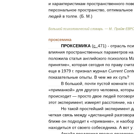
и
характеристикам
пространственного
пов
персональное
пространство
,
оптимальное
людей
в
толпе
. (
Б
.
М
.)
Большой
психологический
словарь
. —
М
.
:
Прайм
-
ЕВР
проксемика
ПРОКСЕМИКА
(
с
.
471
) -
отрасль
пси
влияния
пространственных
параметров
на
положила
статья
английского
психолога
Ма
принятие
»,
которая
сегодня
по
праву
счит
еще
в
1979
г
.
признал
журнал
Current
Cont
показательные
опыты
.
В
чем
же
их
суть
?
В
большой
,
почти
пустой
комнате
ст
«
приманкой
»
для
другого
человека
,
котор
происходит
—
просто
двое
людей
поговор
этот
эксперимент
,
измерят
расстояние
,
на
Но
такой
простейший
эксперимент
д
четкая
связь
между
«
дистанцией
разговор
ближе
он
подходит
к
«
приманке
»,
и
наобор
находиться
от
своего
собеседника
.
А
вот
у
Аргайл
предложил
вполне
правдопо