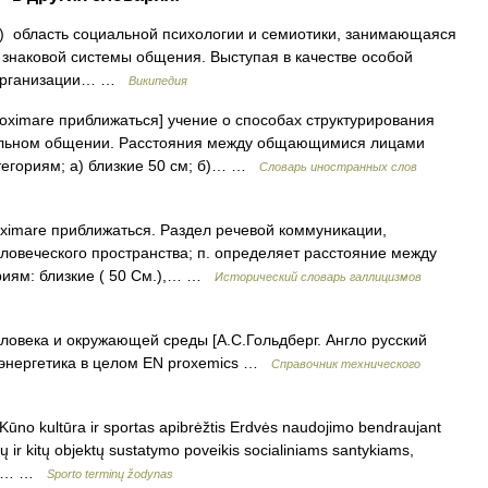
ть) область социальной психологии и семиотики, занимающаяся
знаковой системы общения. Выступая в качестве особой
я организации… …
Википедия
roximare приближаться] учение о способах структурирования
альном общении. Расстояния между общающимися лицами
тегориям; а) близкие 50 см; б)… …
Словарь иностранных слов
roximare приближаться. Раздел речевой коммуникации,
овеческого пространства; п. определяет расстояние между
иям: близкие ( 50 См.),… …
Исторический словарь галлицизмов
ловека и окружающей среды [А.С.Гольдберг. Англо русский
и энергетика в целом EN proxemics …
Справочник технического
Kūno kultūra ir sportas apibrėžtis Erdvės naudojimo bendraujant
 ir kitų objektų sustatymo poveikis socialiniams santykiams,
į jo… …
Sporto terminų žodynas