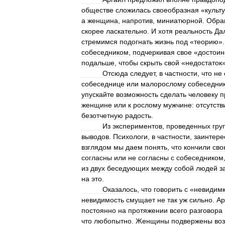
обществе
сложилась
своеобразная
«
культ
а
женщина
,
напротив
,
миниатюрной
.
Обра
скорее
ласкательно
.
И
хотя
реальность
Да
стремимся
подогнать
жизнь
под
«
теорию
»
собеседником
,
подчеркивая
свое
«
достоин
подальше
,
чтобы
скрыть
свой
«
недостаток
»
Отсюда
следует
,
в
частности
,
что
не
собеседнице
или
малорослому
собеседни
упускайте
возможность
сделать
человеку
п
женщине
или
к
рослому
мужчине:
отсутств
безотчетную
радость
.
Из
экспериментов
,
проведенных
гру
выводов
.
Психологи
,
в
частности
,
заинтере
взглядом
мы
даем
понять
,
что
кончили
сво
согласны
или
не
согласны
с
собеседником
из
двух
беседующих
между
собой
людей
з
на
это
.
Оказалось
,
что
говорить
с
«
невидим
невидимость
смущает
не
так
уж
сильно
.
Ар
постоянно
на
протяжении
всего
разговора
что
любопытно
.
Женщины
подвержены
во