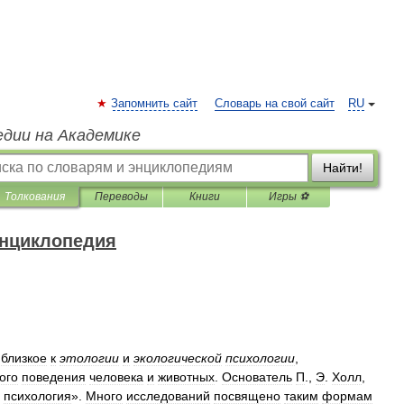
Запомнить сайт
Словарь на свой сайт
RU
едии на Академике
Найти!
Толкования
Переводы
Книги
Игры ⚽
энциклопедия
,
близкое
к
этологии
и
экологической
психологии
,
ого
поведения
человека
и
животных
.
Основатель
П
.,
Э
.
Холл
,
психология
».
Много
исследований
посвящено
таким
формам