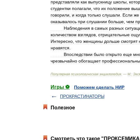
представляли
как
выпускницу
школы
,
кото
студентки
полагали
,
что
их
положение
выш
говорили
,
и
когда
только
слушали
.
Если
же
оказывалось
при
слушании
больше
,
чем
п
Наблюдения
в
самых
разных
ситуац
количеством
взглядов
,
отрицательные
ощу
Интересно
,
что
женщины
дольше
смотрят
нравятся
.
Впоследствии
было
открыто
еще
мн
чрезвычайно
обогащает
профессиональн
Популярная
психологическая
энциклопедия
. —
М
.
:
Экс
Игры ⚽
Поможем сделать НИР
ПРОКРАСТИНАТОРЫ
Полезное
Смотреть что такое "ПРОКСЕМИКА"