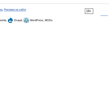
ка
,
Реклама на сайте
18+
omla,
Drupal,
WordPress, MODx.