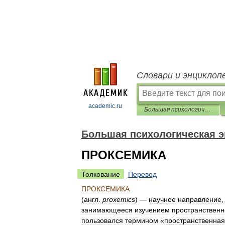
Словари и энциклоп
academic.ru
Большая психологическая энциклопедия
Большая психологическая 
ПРОКСЕМИКА
Толкование
Перевод
ПРОКСЕМИКА
(
англ
.
proxemics
) —
научное
направление
занимающееся
изучением
пространственн
пользовался
термином
«
пространственная