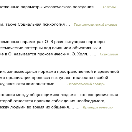
нственные параметры человеческого поведения …
Толковый
м. также Социальная психология …
Терминологический словарь
ременных параметрах О. В разл. ситуациях партнеры
ксемические паттерны под влиянием объективных и
ние в О. называется проксемическим. Э. Холл… …
Психология
гии, занимающаяся нормами пространственной и временной
мя организации процесса выступают в качестве особой
рузку, являются компонентами… …
Педагогический словарь
тояния между общающимися людьми – это специфическая
к которой относятся правила соблюдения необходимого,
 между людьми во время их общения.… …
Культура речевого