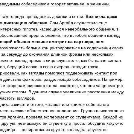
евидимым
собеседником
говорят
активнее
,
а
женщины
,
такого
рода
проводились
десятки
и
сотни
.
Возникла
даже
я
дистанцию
общения
.
Сам
Аргайл
осуществил
еще
интересных
гипотез
,
касающихся
невербального
общения
,
в
обоснованное
предположение
,
что
в
любом
общении
взгляд
рящий
обычно
меньше
смотрит
на
партнера
,
чем
возможность
больше
концентрироваться
на
содержании
своих
за
секунду
до
окончания
длинной
фразы
или
нескольких
ремляет
взгляд
прямо
в
лицо
слушателю
,
как
бы
давая
сигнал:
ер
,
берущий
слово
,
в
свою
очередь
отводит
глаза
.
рировали
,
как
взгляды
помогают
поддерживать
контакт
при
я
действие
факторов
,
разделяющих
собеседников
.
Например
,
ным
сторонам
широкого
стола
,
окажется
,
что
они
чаще
смотрят
узким
столом
.
В
данном
.
случае
увеличение
расстояния
между
частоты
взглядов
.
дника
зависит
и
оттого
, «
выше
»
или
«
ниже
»
себя
вы
его
олее
высокое
общественное
положение
.
Группа
психологов
из
тов
Аргайла
,
провела
эксперимент
со
студентками
.
Каждой
из
л
другую
,
незнакомую
ей
студентку
и
просил
обсудить
какую
-
то
седница
—
аспирантка
из
другого
колледжа
,
другим
ее