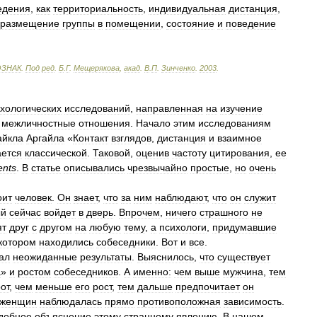
едения
,
как
территориальность
,
индивидуальная
дистанция
,
размещение
группы
в
помещении
,
состояние
и
поведение
ОЗНАК
.
Под
ред
.
Б
.
Г
.
Мещерякова
,
акад
.
В
.
П
.
Зинченко
.
2003
.
хологических
исследований
,
направленная
на
изучение
межличностные
отношения
.
Начало
этим
исследованиям
йкла
Аргайла
«
Контакт
взглядов
,
дистанция
и
взаимное
ается
классической
.
Таковой
,
оценив
частоту
цитирования
,
ее
ents
.
В
статье
описывались
чрезвычайно
простые
,
но
очень
оит
человек
.
Он
знает
,
что
за
ним
наблюдают
,
что
он
служит
ый
сейчас
войдет
в
дверь
.
Впрочем
,
ничего
страшного
не
ят
друг
с
другом
на
любую
тему
,
а
психологи
,
придумавшие
котором
находились
собеседники
.
Вот
и
все
.
ал
неожиданные
результаты
.
Выяснилось
,
что
существует
а
»
и
ростом
собеседников
.
А
именно:
чем
выше
мужчина
,
тем
от
,
чем
меньше
его
рост
,
тем
дальше
предпочитает
он
женщин
наблюдалась
прямо
противоположная
зависимость
.
добное
объяснение
этому
странному
явлению
.
В
нашем