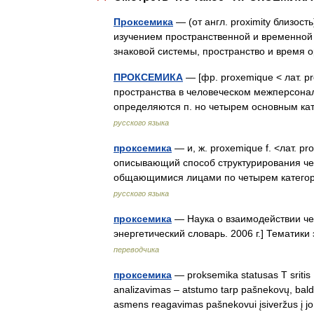
Проксемика
— (от англ. proximity близос
изучением пространственной и временной 
знаковой системы, пространство и врем
ПРОКСЕМИКА
— [фр. proxemique < лат. p
пространства в человеческом межперсон
определяются п. но четырем основным ка
русского языка
проксемика
— и, ж. proxemique f. <лат. p
описывающий способ структурирования чел
общающимися лицами по четырем категор
русского языка
проксемика
— Наука о взаимодействии че
энергетический словарь. 2006 г.] Тематик
переводчика
проксемика
— proksemika statusas T sritis 
analizavimas – atstumo tarp pašnekovų, baldų
asmens reagavimas pašnekovui įsiveržus 