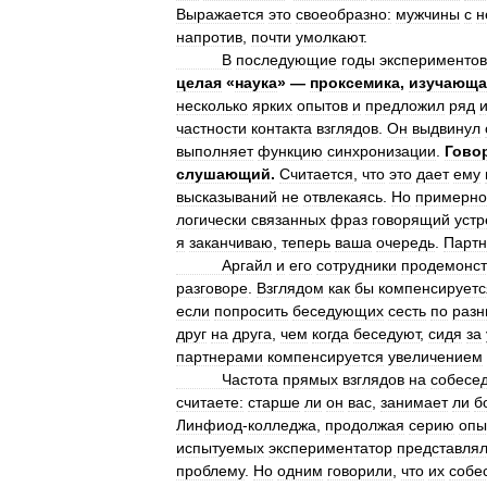
Выражается
это
своеобразно:
мужчины
с
н
напротив
,
почти
умолкают
.
В
последующие
годы
экспериментов
целая
«
наука
» —
проксемика
,
изучающа
несколько
ярких
опытов
и
предложил
ряд
частности
контакта
взглядов
.
Он
выдвинул
выполняет
функцию
синхронизации
.
Гово
слушающий
.
Считается
,
что
это
дает
ему
высказываний
не
отвлекаясь
.
Но
примерно
логически
связанных
фраз
говорящий
уст
я
заканчиваю
,
теперь
ваша
очередь
.
Партн
Аргайл
и
его
сотрудники
продемонст
разговоре
.
Взглядом
как
бы
компенсируетс
если
попросить
беседующих
сесть
по
раз
друг
на
друга
,
чем
когда
беседуют
,
сидя
за
партнерами
компенсируется
увеличением
Частота
прямых
взглядов
на
собесе
считаете:
старше
ли
он
вас
,
занимает
ли
б
Линфиод
-
колледжа
,
продолжая
серию
опы
испытуемых
экспериментатор
представля
проблему
.
Но
одним
говорили
,
что
их
собе