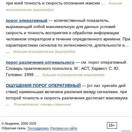
при коей точность и скорость опознания максим …
Большая
психологическая энциклопедия
порог оперативный
— количественный показатель,
выражающий собой максимальную для данных условий
скорость и точность восприятия и обработки информации
человеком оператором в течение определенного времени. При
характеристиках сигналов по интенсивности, длительности и…
…
Большая психологическая энциклопедия
порог различения оптимального
— см. порог оперативный.
Словарь практического психолога. М.: АСТ, Харвест. С. Ю.
Головин. 1998 …
Большая психологическая энциклопедия
ОЩУЩЕНИЯ ПОРОГ ОПЕРАТИВНЫЙ
— [от лат. operatio дей
ствие] наименьшая величина различия между сигналами, при
которой точность и скорость различения достигает максимума
…
Психомоторика: cловарь-справочник
© Академик, 2000-2026
18+
Обратная связь:
Техподдержка
,
Реклама на сайте