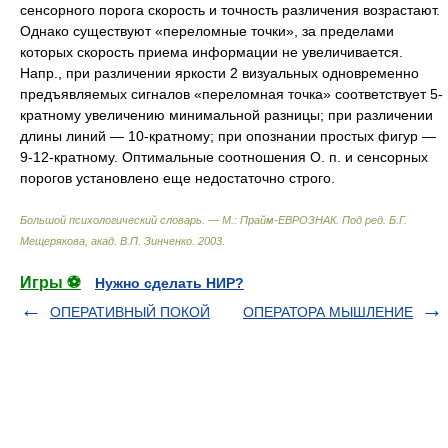
сенсорного порога скорость и точность различения возрастают.
Однако существуют «переломные точки», за пределами
которых скорость приема информации не увеличивается.
Напр., при различении яркости 2 визуальных одновременно
предъявляемых сигналов «переломная точка» соответствует 5-
кратному увеличению минимальной разницы; при различении
длины линий — 10-кратному; при опознании простых фигур —
9-12-кратному. Оптимальные соотношения О. п. и сенсорных
порогов установлено еще недостаточно строго.
Большой психологический словарь. — М.: Прайм-ЕВРОЗНАК
.
Под ред. Б.Г.
Мещерякова, акад. В.П. Зинченко
.
2003
.
Игры ⚽
Нужно сделать НИР?
ОПЕРАТИВНЫЙ ПОКОЙ
ОПЕРАТОРА МЫШЛЕНИЕ