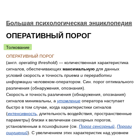
Большая психологическая энциклопедия
ОПЕРАТИВНЫЙ ПОРОГ
Толкование
ОПЕРАТИВНЫЙ ПОРОГ
(англ.
operating threshold
) — количественная характеристика
сигналов, обеспечивающих
максимальную
для данных
условий скорость и точность
приема и переработки
информации
человеком-оператором. Син. порог оптимального
различения (обнаружения, опознания).
Скорость и точность различения (обнаружения, опознания)
сигналов минимальны, а
утомление
оператора наступает
быстро в том случае, когда характеристики сигналов
(
интенсивность
, длительность воздействия, пространственные
параметры) близки к величинам сенсорных порогов,
установленным в
психофизике
(см.
Порог сенсорный
,
Пороги
ощущений
). С увеличением этих характеристик над уровнем