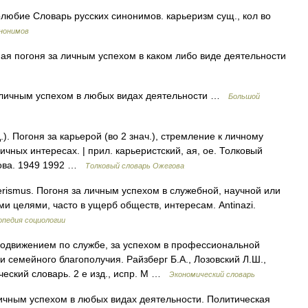
любие Словарь русских синонимов. карьеризм сущ., кол во
нонимов
 погоня за личным успехом в каком либо виде деятельности
 личным успехом в любых видах деятельности …
Большой
. Погоня за карьерой (во 2 знач.), стремление к личному
чных интересах. | прил. карьеристский, ая, ое. Толковый
дова. 1949 1992 …
Толковый словарь Ожегова
ierismus. Погоня за личным успехом в служебной, научной или
и целями, часто в ущерб обществ, интересам. Antinazi.
опедия социологии
одвижением по службе, за успехом в профессиональной
и семейного благополучия. Райзберг Б.А., Лозовский Л.Ш.,
еский словарь. 2 е изд., испр. М …
Экономический словарь
чным успехом в любых видах деятельности. Политическая