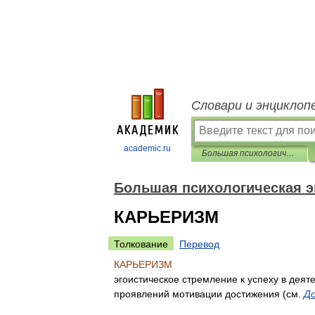
Словари и энциклоп
academic.ru
Большая психологическая энциклопедия
Большая психологическая 
КАРЬЕРИЗМ
Толкование
Перевод
КАРЬЕРИЗМ
эгоистическое
стремление
к
успеху
в
деят
проявлений
мотивации
достижения
(
см
.
Д