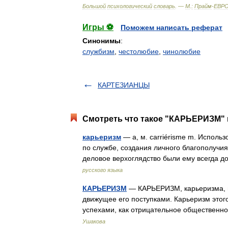
Большой
психологический
словарь
. —
М
.
:
Прайм
-
ЕВР
Игры ⚽
Поможем написать реферат
Синонимы
:
службизм
,
честолюбие
,
чинолюбие
КАРТЕЗИАНЦЫ
Смотреть что такое "КАРЬЕРИЗМ" 
карьеризм
— а, м. carriérisme m. Исполь
по службе, создания личного благополучи
деловое верхоглядство были ему всегда
русского языка
КАРЬЕРИЗМ
— КАРЬЕРИЗМ, карьеризма, мн
движущее его поступками. Карьеризм этого
успехами, как отрицательное обществе
Ушакова