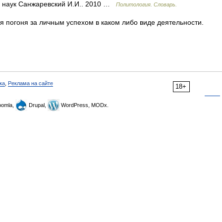
ол наук Санжаревский И.И.. 2010 …
Политология. Словарь.
погоня за личным успехом в каком либо виде деятельности.
ка
,
Реклама на сайте
18+
omla,
Drupal,
WordPress, MODx.