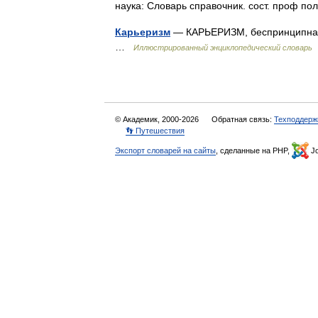
наука: Словарь справочник. сост. проф п
Карьеризм
— КАРЬЕРИЗМ, беспринципная 
…
Иллюстрированный энциклопедический словарь
© Академик, 2000-2026
Обратная связь:
Техподдерж
👣 Путешествия
Экспорт словарей на сайты
, сделанные на PHP,
Jo