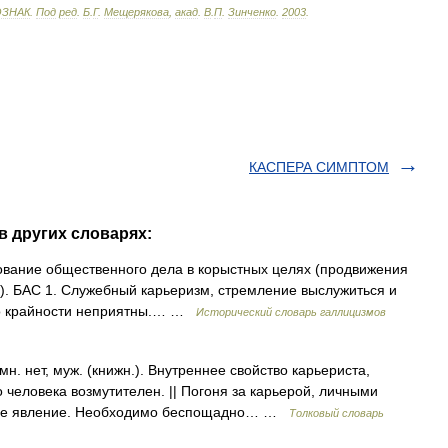
ОЗНАК
.
Под
ред
.
Б
.
Г
.
Мещерякова
,
акад
.
В
.
П
.
Зинченко
.
2003
.
КАСПЕРА СИМПТОМ
в других словарях:
зование общественного дела в корыстных целях (продвижения
я). БАС 1. Служебный карьеризм, стремление выслужиться и
 до крайности неприятны.… …
Исторический словарь галлицизмов
. нет, муж. (книжн.). Внутреннее свойство карьериста,
 человека возмутителен. || Погоня за карьерой, личными
нное явление. Необходимо беспощадно… …
Толковый словарь