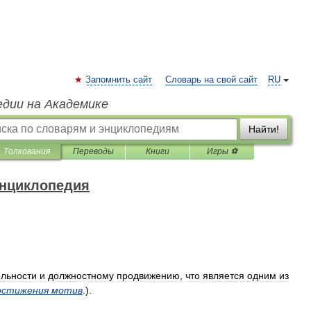
Запомнить сайт
Словарь на свой сайт
RU
едии на Академике
Найти!
Толкования
Переводы
Книги
Игры ⚽
энциклопедия
ельности
и
должностному
продвижению
,
что
является
одним
из
остижения
мотив
.).