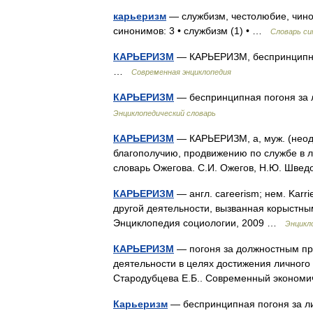
карьеризм
— службизм, честолюбие, чино
синонимов: 3 • службизм (1) • …
Словарь си
КАРЬЕРИЗМ
— КАРЬЕРИЗМ, беспринципная
…
Современная энциклопедия
КАРЬЕРИЗМ
— беспринципная погоня за
Энциклопедический словарь
КАРЬЕРИЗМ
— КАРЬЕРИЗМ, а, муж. (неод.)
благополучию, продвижению по службе в ли
словарь Ожегова. С.И. Ожегов, Н.Ю. Шве
КАРЬЕРИЗМ
— англ. careerism; нем. Karr
другой деятельности, вызванная корыстным
Энциклопедия социологии, 2009 …
Энцикл
КАРЬЕРИЗМ
— погоня за должностным пр
деятельности в целях достижения личного 
Стародубцева Е.Б.. Современный экономич
Карьеризм
— беспринципная погоня за ли