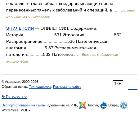
составляют главн. образ, выздоравливающие после
перенесенных тяжелых заболеваний и операций, а …
Большая
медицинская энциклопедия
ЭПИЛЕПСИЯ
— ЭПИЛЕПСИЯ. Содержание:
История.........................531 Этиология........................532
Распространение....................536 Патологическая
анатомия...............5 37 Экспериментальная
патология.............539 Патогенез …
Большая медицинская
энциклопедия
© Академик, 2000-2026
18+
Обратная связь:
Техподдержка
,
Реклама на сайте
👣 Путешествия
Экспорт словарей на сайты
, сделанные на PHP,
Joomla,
Drupal,
WordPress, MODx.