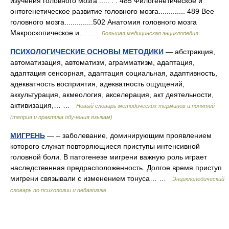
изучения головного мозга ..... . . 485 Филогенетическое и
онтогенетическое развитие головного мозга............. 489 Bee
головного мозга..............502 Анатомия головного мозга
Макроскопическое и… …
Большая медицинская энциклопедия
ПСИХОЛОГИЧЕСКИЕ ОСНОВЫ МЕТОДИКИ
— абстракция,
автоматизация, автоматизм, аграмматизм, адаптация,
адаптация сенсорная, адаптация социальная, адаптивность,
адекватность восприятия, адекватность ощущений,
аккультурация, акмеология, акселерация, акт деятельности,
активизация,… …
Новый словарь методических терминов и понятий
(теория и практика обучения языкам)
МИГРЕНЬ
— – заболевание, доминирующим проявлением
которого служат повторяющиеся приступы интенсивной
головной боли. В патогенезе мигрени важную роль играет
наследственная предрасположенность. Долгое время приступ
мигрени связывали с изменением тонуса… …
Энциклопедический
словарь по психологии и педагогике