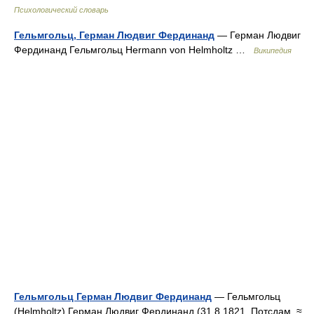
Психологический словарь
Гельмгольц, Герман Людвиг Фердинанд
— Герман Людвиг
Фердинанд Гельмгольц Hermann von Helmholtz …
Википедия
Гельмгольц Герман Людвиг Фердинанд
— Гельмгольц
(Helmholtz) Герман Людвиг Фердинанд (31.8.1821, Потсдам, ≈