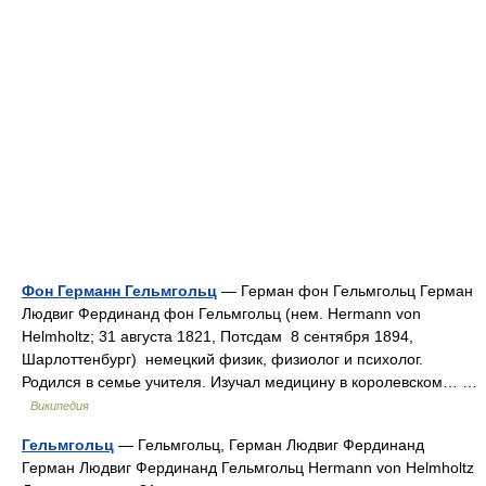
Фон Германн Гельмгольц
— Герман фон Гельмгольц Герман
Людвиг Фердинанд фон Гельмгольц (нем. Hermann von
Helmholtz; 31 августа 1821, Потсдам 8 сентября 1894,
Шарлоттенбург) немецкий физик, физиолог и психолог.
Родился в семье учителя. Изучал медицину в королевском… …
Википедия
Гельмгольц
— Гельмгольц, Герман Людвиг Фердинанд
Герман Людвиг Фердинанд Гельмгольц Hermann von Helmholtz