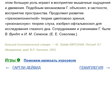
этом большую роль играют в восприятии мышечные ощущения
и движения. Подобным механизмом Г. объяснял, в частности,
восприятие пространства. Продолжил развитие
«трехкомпонентной» теории
цветового зрения
,
«резонансную» теорию слуха, изобрел офтальмоскоп для
исследования глазного дна. Сотрудниками и учениками Г. были
В
.
Вундт
и
И
.
М
.
Сеченов
. (Е. Е. Соколова.)
Большой психологический словарь. — М.: Прайм-ЕВРОЗНАК
.
Под ред. Б.Г.
Мещерякова, акад. В.П. Зинченко
.
2003
.
Игры ⚽
Поможем написать курсовую
ГАРТЛИ ДЕЙВИД
ГЕМИПЛЕГИЯ