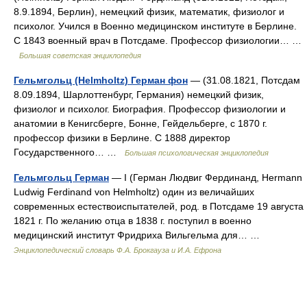
8.9.1894, Берлин), немецкий физик, математик, физиолог и
психолог. Учился в Военно медицинском институте в Берлине.
С 1843 военный врач в Потсдаме. Профессор физиологии… …
Большая советская энциклопедия
Гельмгольц (Helmholtz) Герман фон
— (31.08.1821, Потсдам
8.09.1894, Шарлоттенбург, Германия) немецкий физик,
физиолог и психолог. Биография. Профессор физиологии и
анатомии в Кенигсберге, Бонне, Гейдельберге, с 1870 г.
профессор физики в Берлине. С 1888 директор
Государственного… …
Большая психологическая энциклопедия
Гельмгольц Герман
— I (Герман Людвиг Фердинанд, Hermann
Ludwig Ferdinand von Helmholtz) один из величайших
современных естествоиспытателей, род. в Потсдаме 19 августа
1821 г. По желанию отца в 1838 г. поступил в военно
медицинский институт Фридриха Вильгельма для… …
Энциклопедический словарь Ф.А. Брокгауза и И.А. Ефрона