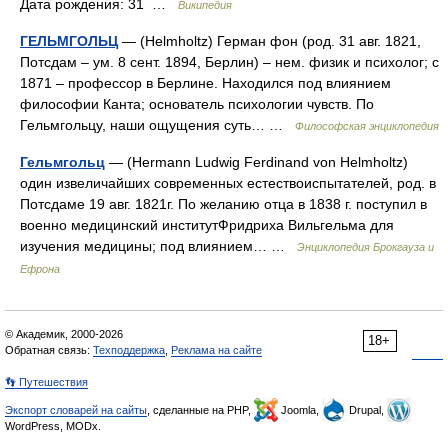
Дата рождения: 31 …
Википедия
ГЕЛЬМГОЛЬЦ
— (Helmholtz) Герман фон (род. 31 авг. 1821,
Потсдам – ум. 8 сент. 1894, Берлин) – нем. физик и психолог; с
1871 – профессор в Берлине. Находился под влиянием
философии Канта; основатель психологии чувств. По
Гельмгольцу, наши ощущения суть… …
Философская энциклопедия
Гельмгольц
— (Hermann Ludwig Ferdinand von Helmholtz)
один извеличайших современных естествоиспытателей, род. в
Потсдаме 19 авг. 1821г. По желанию отца в 1838 г. поступил в
военно медицинский институтФридриха Вильгельма для
изучения медицины; под влиянием… …
Энциклопедия Брокгауза и
Ефрона
© Академик, 2000-2026
18+
Обратная связь:
Техподдержка
,
Реклама на сайте
👣 Путешествия
Экспорт словарей на сайты
, сделанные на PHP,
Joomla,
Drupal,
WordPress, MODx.