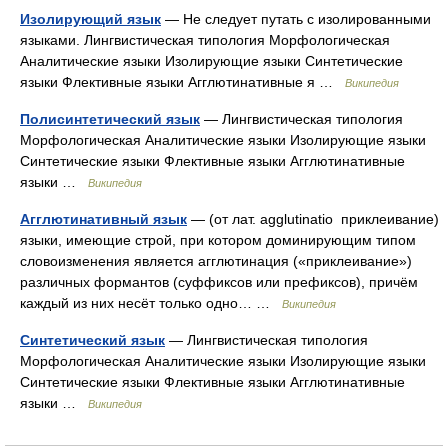
Изолирующий язык
— Не следует путать с изолированными
языками. Лингвистическая типология Морфологическая
Аналитические языки Изолирующие языки Синтетические
языки Флективные языки Агглютинативные я …
Википедия
Полисинтетический язык
— Лингвистическая типология
Морфологическая Аналитические языки Изолирующие языки
Синтетические языки Флективные языки Агглютинативные
языки …
Википедия
Агглютинативный язык
— (от лат. agglutinatio приклеивание)
языки, имеющие строй, при котором доминирующим типом
словоизменения является агглютинация («приклеивание»)
различных формантов (суффиксов или префиксов), причём
каждый из них несёт только одно… …
Википедия
Синтетический язык
— Лингвистическая типология
Морфологическая Аналитические языки Изолирующие языки
Синтетические языки Флективные языки Агглютинативные
языки …
Википедия