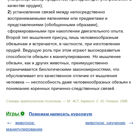
качестве орудия);
2
) установление связей между непосредственно
воспринимаемыми явлениями или предметами и
представлениями (обобщенными образами),
сформированными при накоплении двигательного опыта.
Второй тип мышления присущ лишь человекообразным
обезьянам и встречается, в частности, при изготовлении
орудий. Ведущую роль при этом играют высокоразвитые
способности обезьян к манипулированию. Но мышление
обезьян, как и других животных, преимущественно
ограничивается биологическими закономерностями, что
обусловливает его качественное отличие от мышления
человека — неспособность даже человекообразных обезьян к
пониманию коренных причинно-следственных связей.
Словарь практического психолога. — М.: АСТ, Харвест
.
С. Ю. Головин
.
1998
.
Игры ⚽
Поможем написать курсовую
животное:
животное: научение
манипулирование