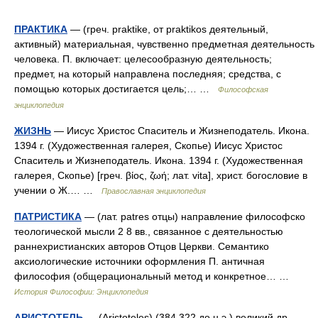
ПРАКТИКА
— (греч. praktike, от praktikos деятельный,
активный) материальная, чувственно предметная деятельность
человека. П. включает: целесообразную деятельность;
предмет, на который направлена последняя; средства, с
помощью которых достигается цель;… …
Философская
энциклопедия
ЖИЗНЬ
— Иисус Христос Спаситель и Жизнеподатель. Икона.
1394 г. (Художественная галерея, Скопье) Иисус Христос
Спаситель и Жизнеподатель. Икона. 1394 г. (Художественная
галерея, Скопье) [греч. βίος, ζωή; лат. vita], христ. богословие в
учении о Ж.… …
Православная энциклопедия
ПАТРИСТИКА
— (лат. patres отцы) направление философско
теологической мысли 2 8 вв., связанное с деятельностью
раннехристианских авторов Отцов Церкви. Семантико
аксиологические источники оформления П. античная
философия (общерациональный метод и конкретное… …
История Философии: Энциклопедия
АРИСТОТЕЛЬ
— (Aristoteles) (384 322 до н.э.) великий др.